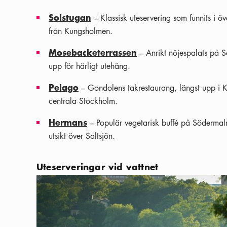
Solstugan
– Klassisk uteservering som funnits i ö
från Kungsholmen.
Mosebacketerrassen
– Anrikt nöjespalats på S
upp för härligt utehäng.
Pelago
– Gondolens takrestaurang, längst upp i Kat
centrala Stockholm.
Hermans
– Populär vegetarisk buffé på Söderma
utsikt över Saltsjön.
Uteserveringar vid vattnet