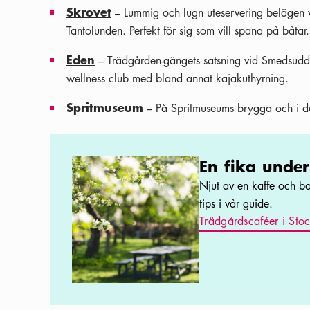
Skrovet
– Lummig och lugn uteservering belägen 
Tantolunden. Perfekt för sig som vill spana på båtar.
Eden
– Trädgården-gängets satsning vid Smedsudd
wellness club med bland annat kajakuthyrning.
Spritmuseum
– På Spritmuseums brygga och i d
En fika under trädkronorna
En fika unde
Njut av en kaffe och ba
tips i vår guide.
Trädgårdscaféer i Sto