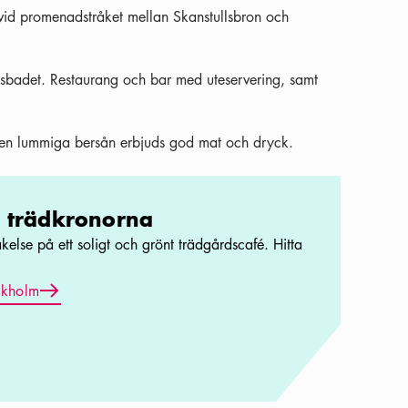
vid promenadstråket mellan Skanstullsbron och
sbadet. Restaurang och bar med uteservering, samt
en lummiga bersån erbjuds god mat och dryck.
r trädkronorna
kelse på ett soligt och grönt trädgårdscafé. Hitta
Pil ikon
ckholm