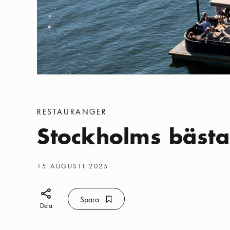
Kategorier
:
RESTAURANGER
Stockholms bästa
Publiceringsdatum
:
15 AUGUSTI 2025
Dela ikon
Spara
Bokmärke ikon
Spara
Dela