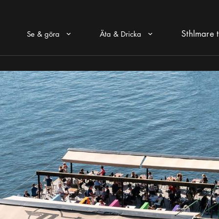
Sthlmare t
Se & göra
Äta & Dricka
Pul ikon
Pul ikon