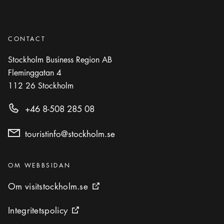
CONTACT
Stockholm Business Region AB
Fleminggatan 4
112 26
Stockholm
+46 8-508 285 08
touristinfo@stockholm.se
Kategorier
:
OM WEBBSIDAN
Om visitstockholm.se
Om visitstockholm.se
Extern ikon
Integritetspolicy
Integritetspolicy
Extern ikon