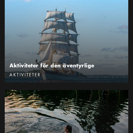
Aktiviteter för den äventyrlige
Aktiviteter för den äventyrlige
Kategorier
:
AKTIVITETER
Bada i Stockholm