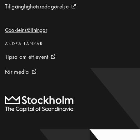
Tillgänglighetsredogörelse
Tillgänglighetsredogörelse
Extern ikon
Cookieinställningar
Cookieinställningar
Kategorier
:
ANDRA LÄNKAR
Tipsa om ett event
Tipsa om ett event
Extern ikon
För media
För media
Extern ikon
Till startsidan