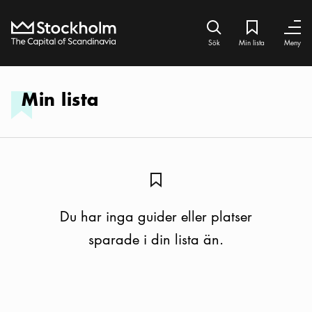
Hem
Sök ikon
Min lista
Bokmärke iko
Stäng
Stäng
Sök
Min lista
Meny
Min lista
Bokmärke ikon
Du har inga guider eller platser
sparade i din lista än.