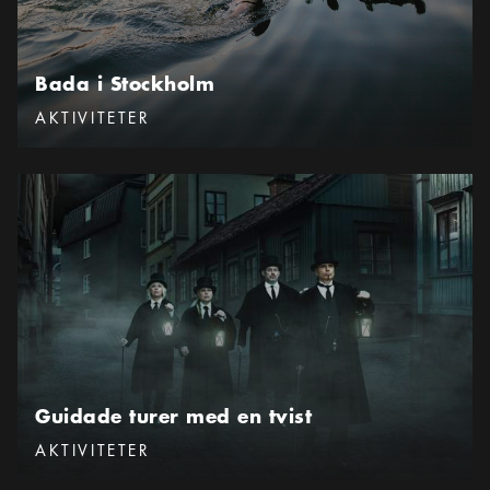
Bada i Stockholm
Kategorier
:
AKTIVITETER
Guidade turer med en tvist
Guidade turer med en tvist
Kategorier
:
AKTIVITETER