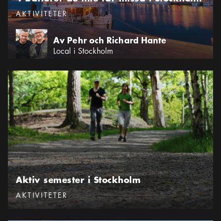
Kategorier
:
AKTIVITETER
Av Pehr och Richard Hante
Local i Stockholm
Aktiv semester i Stockholm
Aktiv semester i Stockholm
Kategorier
:
AKTIVITETER