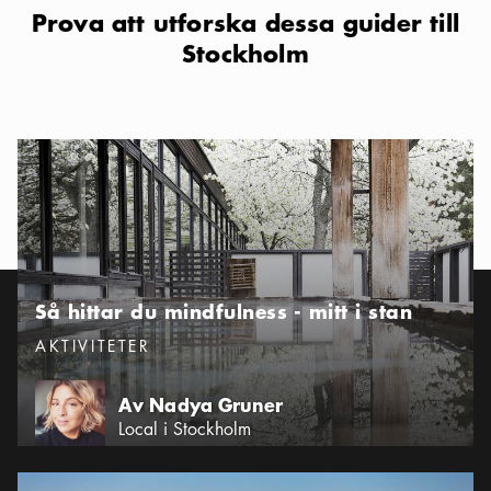
Prova att utforska dessa guider till
Stockholm
Så hittar du mindfulness - mitt i stan
Så hittar du mindfulness - mitt i stan
Kategorier
:
AKTIVITETER
Av Nadya Gruner
Local i Stockholm
Skärgårdsäventyr