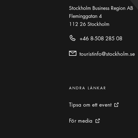
Stockholm Business Region AB
Fleminggatan 4
112 26
Stockholm
+46 8-508 285 08
touristinfo@stockholm.se
Kategorier
:
ANDRA LÄNKAR
Tipsa om ett event
Tipsa om ett event
Extern ikon
För media
För media
Extern ikon