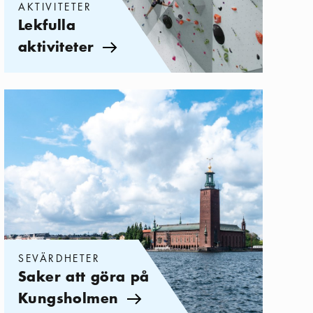
AKTIVITETER
Lekfulla
aktiviteter
Pil ikon
Kategorier:
Sevärdheter
,
Saker att göra på Kungsholmen
SEVÄRDHETER
Saker att göra på
Kungsholmen
Pil ikon