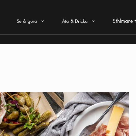
Sthlmare t
Se & göra
Äta & Dricka
Pul ikon
Pul ikon