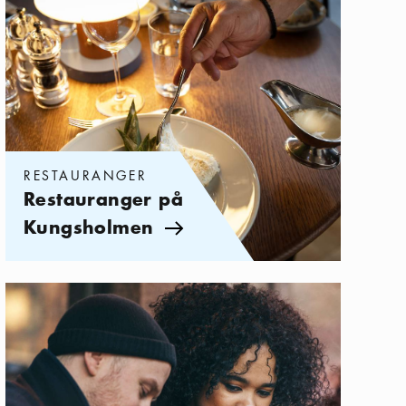
RESTAURANGER
Restauranger på
Kungsholmen
Pil ikon
Kategorier:
Caféer
,
Fika och luncha utomhus i Stockholm