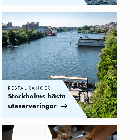
Kategorier:
Restauranger
,
Stockholms bästa uteserveringar
RESTAURANGER
Stockholms bästa
uteserveringar
Pil ikon
Kategorier:
Restauranger
,
Restauranger på Kungsholmen