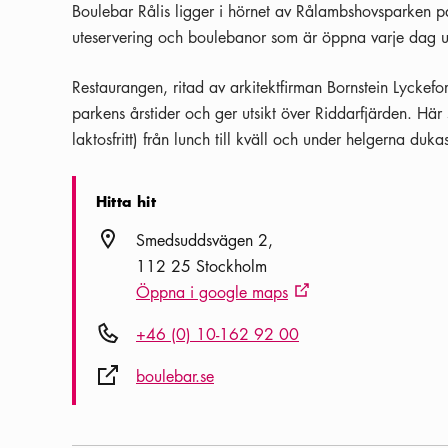
Boulebar Rålis ligger i hörnet av Rålambshovsparken p
uteservering och boulebanor som är öppna varje dag 
Restaurangen, ritad av arkitektfirman Bornstein Lyckefor
parkens årstider och ger utsikt över Riddarfjärden. Här 
laktosfritt) från lunch till kväll och under helgerna duk
Hitta hit
Plats ikon
Smedsuddsvägen 2
112 25 Stockholm
Öppna i google maps
Extern ikon
Telefon ikon
+46 (0) 10-162 92 00
Extern ikon
boulebar.se