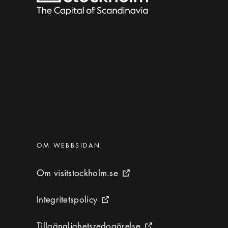
Kategorier
:
OM WEBBSIDAN
Om visitstockholm.se
Om visitstockholm.se
Extern ikon
Integritetspolicy
Integritetspolicy
Extern ikon
Tillgänglighetsredogörelse
Tillgänglighetsredogörelse