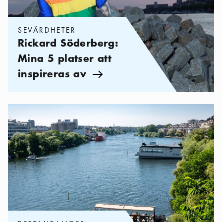
SEVÄRDHETER
Rickard Söderberg:
Mina 5 platser att
inspireras av
Pil ikon
Kategorier:
Restauranger
,
Stockholms bästa uteserveringar