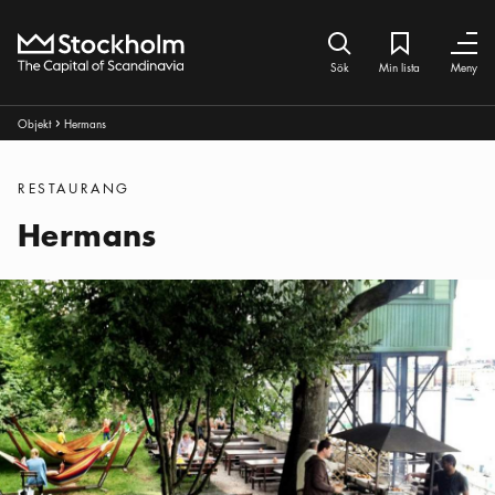
Hem
Sök ikon
Min lista
Bokmärke iko
Stäng
Stäng
Sök
Min lista
Meny
Brödsmulor:
Objekt
Hermans
Pul ikon
Kategorier
:
RESTAURANG
Hermans