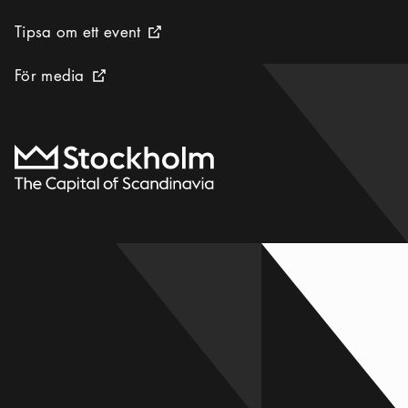
Tipsa om ett event
Tipsa om ett event
Extern ikon
För media
För media
Extern ikon
Till startsidan