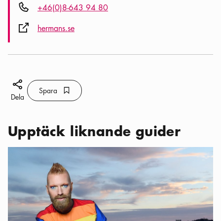
Telefon ikon
+46(0)8-643 94 80
Extern ikon
hermans.se
Dela ikon
Spara
Bokmärke ikon
Spara
Dela
Upptäck liknande guider
Kategorier:
Sevärdheter
,
Rickard Söderberg: Mina 5 platser att 