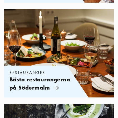
Kategorier:
Restauranger
,
Bästa restaurangerna på Södermalm
RESTAURANGER
Bästa restaurangerna
på Södermalm
Pil ikon
Kategorier:
Restauranger
,
De bästa veganska och vegetariska 