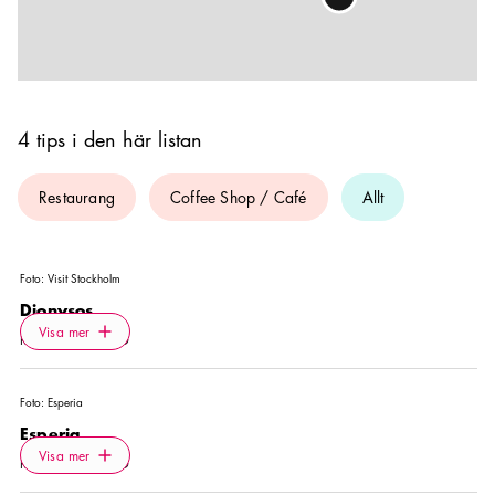
4 tips i den här listan
Restaurang
Coffee Shop / Café
Allt
Foto:
Visit Stockholm
Dionysos
Icon.plusAltText
Visa mer
Visa mer
RESTAURANG
Foto:
Esperia
Esperia
Icon.plusAltText
Visa mer
Visa mer
RESTAURANG