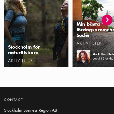
Min bästa
lördagspromen
Söder
Kategorier
:
AKTIVITETER
Stockholm för
naturälskare
Av Lillie Klef
Local i Stockho
Kategorier
:
AKTIVITETER
CONTACT
Stockholm Business Region AB