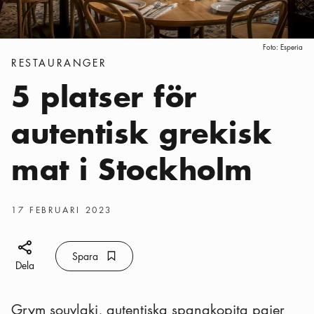
Foto:
Esperia
Kategorier
:
RESTAURANGER
5 platser för
autentisk grekisk
mat i Stockholm
Publiceringsdatum
:
17 FEBRUARI 2023
Dela ikon
Spara
Bokmärke ikon
Spara
Dela
Grym souvlaki, autentiska spanakopita pajer