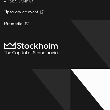
Kategorier
:
ANDRA LÄNKAR
Tipsa om ett event
Tipsa om ett event
Extern ikon
För media
För media
Extern ikon
Till startsidan