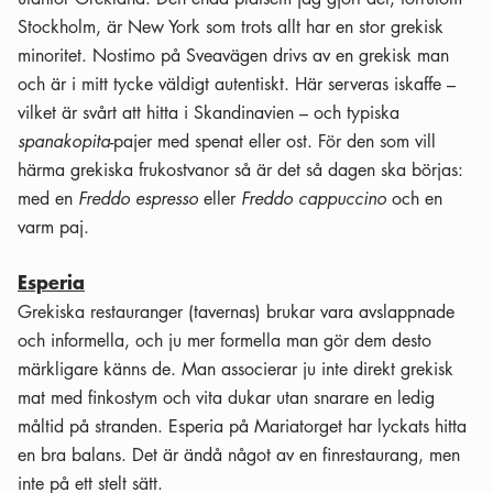
Stockholm, är New York som trots allt har en stor grekisk
minoritet. Nostimo på Sveavägen drivs av en grekisk man
och är i mitt tycke väldigt autentiskt. Här serveras iskaffe –
vilket är svårt att hitta i Skandinavien – och typiska
spanakopita
-pajer med spenat eller ost. För den som vill
härma grekiska frukostvanor så är det så dagen ska börjas:
med en
Freddo espresso
eller
Freddo cappuccino
och en
varm paj.
Esperia
Grekiska restauranger (tavernas) brukar vara avslappnade
och informella, och ju mer formella man gör dem desto
märkligare känns de. Man associerar ju inte direkt grekisk
mat med finkostym och vita dukar utan snarare en ledig
måltid på stranden. Esperia på Mariatorget har lyckats hitta
en bra balans. Det är ändå något av en finrestaurang, men
inte på ett stelt sätt.