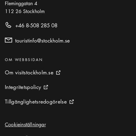
Fleminggatan 4
112 26
Stockholm
+46 8-508 285 08
touristinfo@stockholm.se
Kategorier
:
OM WEBBSIDAN
Om visitstockholm.se
Om visitstockholm.se
Extern ikon
Integritetspolicy
Integritetspolicy
Extern ikon
Tillgänglighetsredogörelse
Tillgänglighetsredogörelse
Extern ikon
Cookieinställningar
Cookieinställningar