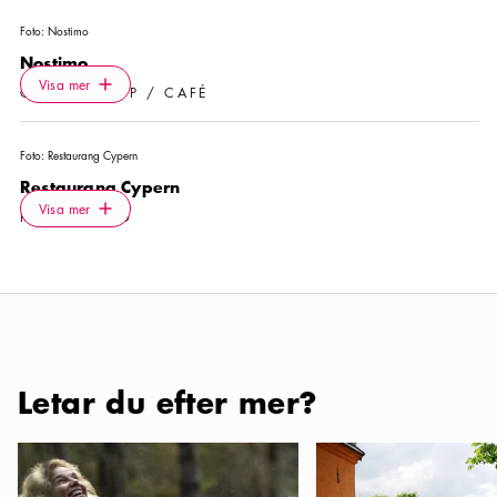
Foto:
Nostimo
Nostimo
Icon.plusAltText
Visa mer
Visa mer
COFFEE SHOP / CAFÉ
Foto:
Restaurang Cypern
Restaurang Cypern
Icon.plusAltText
Visa mer
Visa mer
RESTAURANG
Letar du efter mer?
Stockholm för naturälskare
Min bästa lördagsprom