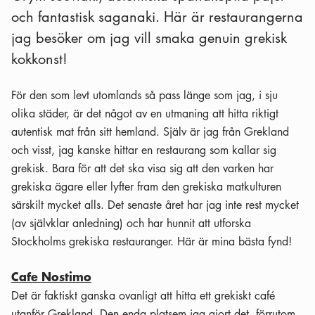
och fantastisk saganaki. Här är restaurangerna
jag besöker om jag vill smaka genuin grekisk
kokkonst!
För den som levt utomlands så pass länge som jag, i sju
olika städer, är det något av en utmaning att hitta riktigt
autentisk mat från sitt hemland. Själv är jag från Grekland
och visst, jag kanske hittar en restaurang som kallar sig
grekisk. Bara för att det ska visa sig att den varken har
grekiska ägare eller lyfter fram den grekiska matkulturen
särskilt mycket alls. Det senaste året har jag inte rest mycket
(av självklar anledning) och har hunnit att utforska
Stockholms grekiska restauranger. Här är mina bästa fynd!
Cafe Nostimo
Det är faktiskt ganska ovanligt att hitta ett grekiskt café
utanför Grekland. Den enda platsem jag gjort det, förrutom