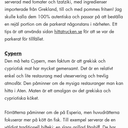
serverad med tomater och tzatziki, med ingredienser
importerade från Grekland, till och med pommes fritsen! Jag
skulle kalla dem 100% autentiska och passar på att beställa
en rejäl portion om de parkerat någonstans i närheten. Ett
tips är att använda sidan
hittatrucken.se
för att se var de
parkerat för tillfället.
Cypern
Den må heta Cypern, men faktum är att grekisk och
cypriotisk mat har mycket gemensamt. Det är en relativt
enkel och lite restaurang med uteservering och trevlig
atmosfär. Den påminner om de mysiga restauranger man kan
hitta i Aten. Maten är ett amalgan av det grekiska och
cypriotiska köket.
Förrätterna påminner om de på Esperia, men huvudrätterna
fokuserar mer på kött än fisk. Till exempel serverar de en
väldigt traditionell bifteki; en slags grillad färsbiff. De har