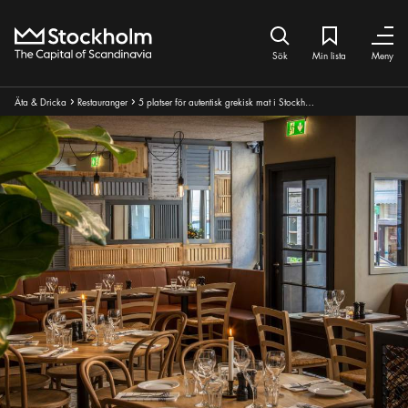
Hem
Sök ikon
Min lista
Bokmärke iko
Stäng
Stäng
Sök
Min lista
Meny
Brödsmulor:
Äta & Dricka
Restauranger
5 platser för autentisk grekisk mat i Stockholm
Pul ikon
Pul ikon