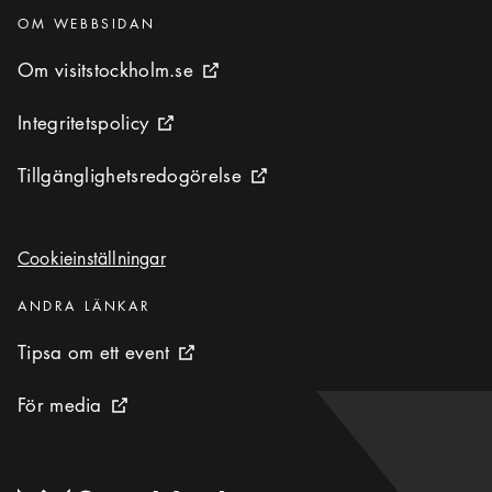
Kategorier
:
OM WEBBSIDAN
Om visitstockholm.se
Om visitstockholm.se
Extern ikon
Integritetspolicy
Integritetspolicy
Extern ikon
Tillgänglighetsredogörelse
Tillgänglighetsredogörelse
Extern ikon
Cookieinställningar
Cookieinställningar
Kategorier
:
ANDRA LÄNKAR
Tipsa om ett event
Tipsa om ett event
Extern ikon
För media
För media
Extern ikon
Till startsidan