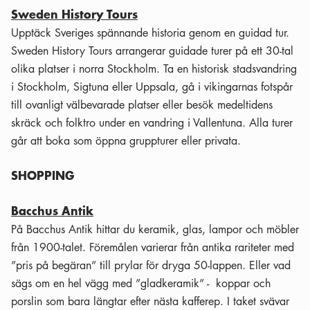
Sweden History Tours
Upptäck Sveriges spännande historia genom en guidad tur.
Sweden History Tours arrangerar guidade turer på ett 30-tal
olika platser i norra Stockholm. Ta en historisk stadsvandring
i Stockholm, Sigtuna eller Uppsala, gå i vikingarnas fotspår
till ovanligt välbevarade platser eller besök medeltidens
skräck och folktro under en vandring i Vallentuna. Alla turer
går att boka som öppna gruppturer eller privata.
SHOPPING
Bacchus Antik
På Bacchus Antik hittar du keramik, glas, lampor och möbler
från 1900-talet. Föremålen varierar från antika rariteter med
”pris på begäran” till prylar för dryga 50-lappen. Eller vad
sägs om en hel vägg med ”gladkeramik” - koppar och
porslin som bara längtar efter nästa kafferep. I taket svävar