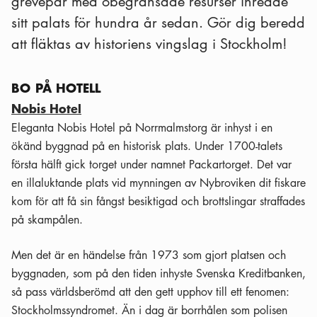
grevepar med obegränsade resurser inredde
sitt palats för hundra år sedan. Gör dig beredd
att fläktas av historiens vingslag i Stockholm!
BO PÅ HOTELL
Nobis Hotel
Eleganta Nobis Hotel på Norrmalmstorg är inhyst i en
ökänd byggnad på en historisk plats. Under 1700-talets
första hälft gick torget under namnet Packartorget. Det var
en illaluktande plats vid mynningen av Nybroviken dit fiskare
kom för att få sin fångst besiktigad och brottslingar straffades
på skampålen.
Men det är en händelse från 1973 som gjort platsen och
byggnaden, som på den tiden inhyste Svenska Kreditbanken,
så pass världsberömd att den gett upphov till ett fenomen:
Stockholmssyndromet. Än i dag är borrhålen som polisen