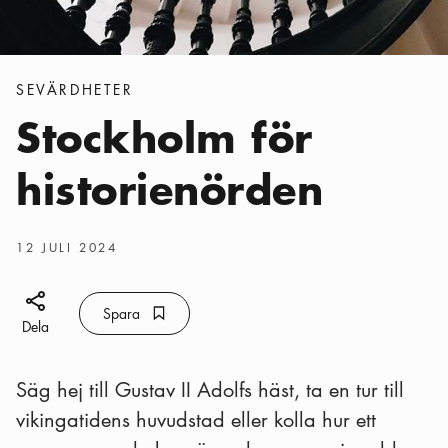
Kategorier
:
SEVÄRDHETER
Stockholm för
historienörden
Publiceringsdatum
:
12 JULI 2024
Dela ikon
Spara
Bokmärke ikon
Spara
Dela
Säg hej till Gustav II Adolfs häst, ta en tur till
vikingatidens huvudstad eller kolla hur ett