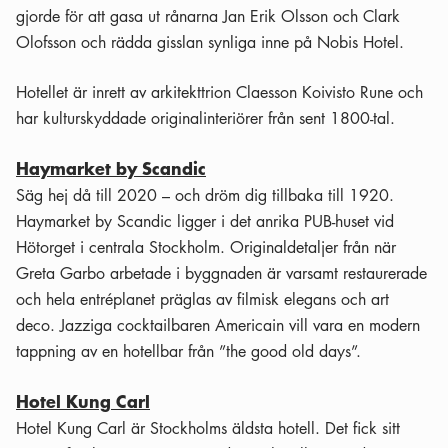
gjorde för att gasa ut rånarna Jan Erik Olsson och Clark
Olofsson och rädda gisslan synliga inne på Nobis Hotel.
Hotellet är inrett av arkitekttrion Claesson Koivisto Rune och
har kulturskyddade originalinteriörer från sent 1800-tal.
Haymarket by Scandic
Säg hej då till 2020 – och dröm dig tillbaka till 1920.
Haymarket by Scandic ligger i det anrika PUB-huset vid
Hötorget i centrala Stockholm. Originaldetaljer från när
Greta Garbo arbetade i byggnaden är varsamt restaurerade
och hela entréplanet präglas av filmisk elegans och art
deco. Jazziga cocktailbaren Americain vill vara en modern
tappning av en hotellbar från ”the good old days”.
Hotel Kung Carl
Hotel Kung Carl är Stockholms äldsta hotell. Det fick sitt