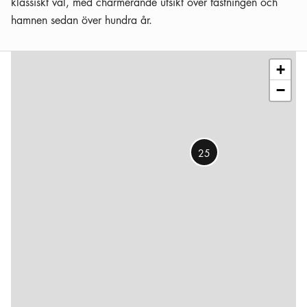
klassiskt val, med charmerande utsikt över fästningen och
hamnen sedan över hundra år.
Leaflet
|
©
OSM
contributors
+
−
25