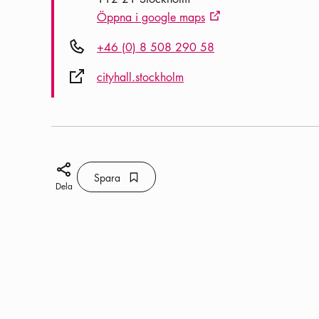
Öppna i google maps
Extern ikon
Telefon ikon
+46 (0) 8 508 290 58
Extern ikon
cityhall.stockholm
Dela ikon
Spara
Bokmärke ikon
Spara
Dela