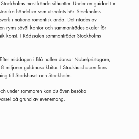
 Stockholms mest kända silhuetter. Under en guidad tur
storiska händelser som utspelats här. Stockholms
verk i nationalromantisk anda. Det ritades av
n ryms såväl kontor och sammanträdeslokaler för
 unik konst. I Rådssalen sammanträder Stockholms
 Efter middagen i Blå hallen dansar Nobelpristagare,
8 miljoner guldmosaikbitar. I Stadshusshopen finns
ing till Stadshuset och Stockholm.
, och under sommaren kan du även besöka
t varsel på grund av evenemang.