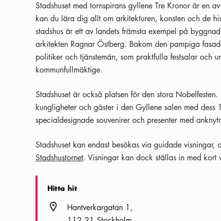
Stadshuset med tornspirans gyllene Tre Kronor är en av
kan du lära dig allt om arkitekturen, konsten och de hi
stadshus är ett av landets främsta exempel på byggnads
arkitekten Ragnar Östberg. Bakom den pampiga fasade
politiker och tjänstemän, som praktfulla festsalar och
kommunfullmäktige.
Stadshuset är också platsen för den stora Nobelfesten.
kungligheter och gäster i den Gyllene salen med dess 1
specialdesignade souvenirer och presenter med anknytn
Stadshuset kan endast besökas via guidade visningar
Stadshustornet
. Visningar kan dock ställas in med kor
Hitta hit
Plats ikon
Hantverkargatan 1
112 21 Stockholm