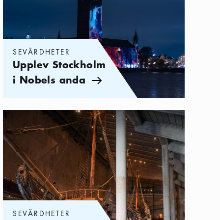
SEVÄRDHETER
Upplev Stockholm
i Nobels anda
Pil ikon
Kategorier:
Sevärdheter
,
Hitta måndagsöppna i Stockholm
SEVÄRDHETER