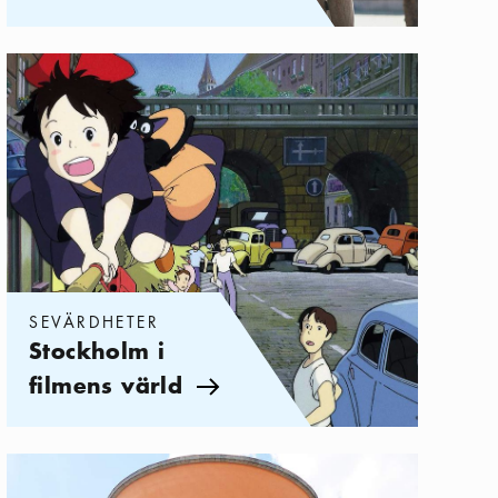
Kategorier:
Sevärdheter
,
Stockholm i filmens värld
SEVÄRDHETER
Stockholm i
filmens värld
Pil ikon
Kategorier:
Sevärdheter
,
Stockholm, fullt av prakt