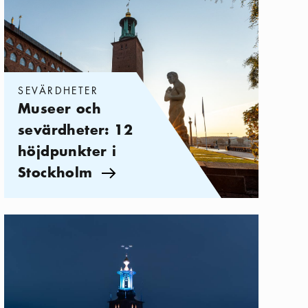
SEVÄRDHETER
Museer och
sevärdheter: 12
höjdpunkter i
Stockholm
Pil ikon
Kategorier:
Sevärdheter
,
Upplev Stockholm i Nobels anda