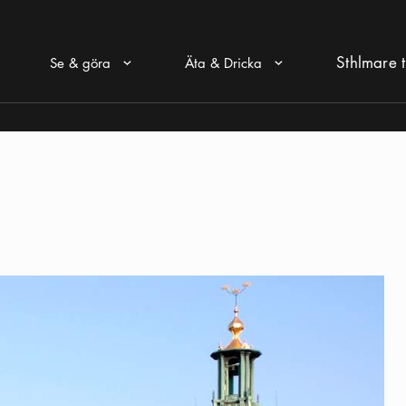
Sthlmare t
Se & göra
Äta & Dricka
Pul ikon
Pul ikon