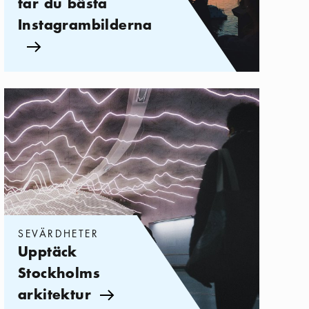
tar du bästa
Instagrambilderna
Pil ikon
Kategorier:
Sevärdheter
,
Upptäck Stockholms arkitektur
SEVÄRDHETER
Upptäck
Stockholms
arkitektur
Pil ikon