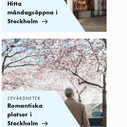
Hitta
måndagsöppna i
Stockholm
Pil ikon
Kategorier:
Sevärdheter
,
Romantiska platser i Stockholm
SEVÄRDHETER
Romantiska
platser i
Stockholm
Pil ikon