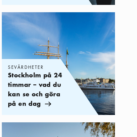
Kategorier:
Sevärdheter
,
Stockholm på 24 timmar – vad du kan 
SEVÄRDHETER
Stockholm på 24
timmar – vad du
kan se och göra
på en dag
Pil ikon
Kategorier:
Sevärdheter
,
Museer och sevärdheter: 12 höjdpunkte