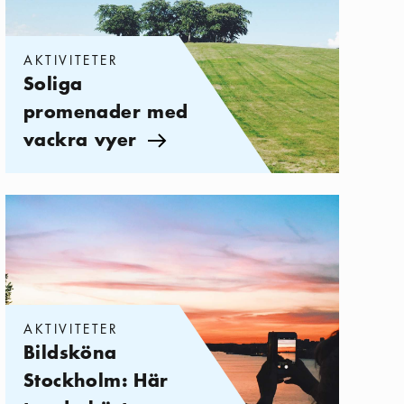
AKTIVITETER
Soliga
promenader med
vackra vyer
Pil ikon
Kategorier:
Aktiviteter
,
Bildsköna Stockholm: Här tar du bästa In
AKTIVITETER
Bildsköna
Stockholm: Här