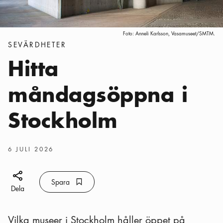
Foto:
Anneli Karlsson, Vasamuseet/SMTM.
Kategorier
:
SEVÄRDHETER
Hitta
måndagsöppna i
Stockholm
Publiceringsdatum
:
6 JULI 2026
Dela ikon
Spara
Bokmärke ikon
Spara
Dela
Vilka museer i Stockholm håller öppet på