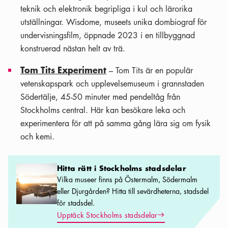
teknik och elektronik begripliga i kul och lärorika
utställningar. Wisdome, museets unika dombiograf för
undervisningsfilm, öppnade 2023 i en tillbyggnad
konstruerad nästan helt av trä.
Tom Tits Experiment
– Tom Tits är en populär
vetenskapspark och upplevelsemuseum i grannstaden
Södertälje, 45-50 minuter med pendeltåg från
Stockholms central. Här kan besökare leka och
experimentera för att på samma gång lära sig om fysik
och kemi.
Hitta rätt i Stockholms stadsdelar
Hitta rätt i Stockholms stadsdelar
Vilka museer finns på Östermalm, Södermalm
eller Djurgården? Hitta till sevärdheterna, stadsdel
för stadsdel.
Pil ikon
Upptäck Stockholms stadsdelar