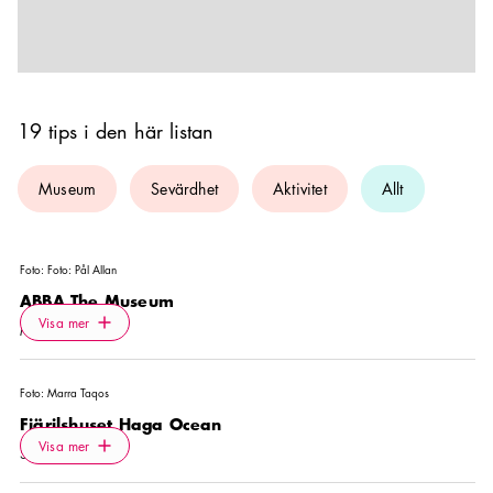
19 tips i den här listan
Museum
Sevärdhet
Aktivitet
Allt
Foto:
Foto: Pål Allan
ABBA The Museum
Icon.plusAltText
Visa mer
Visa mer
MUSEUM
Foto:
Marra Taqos
Fjärilshuset Haga Ocean
Icon.plusAltText
Visa mer
Visa mer
SEVÄRDHET