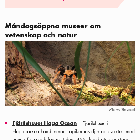
Måndagsöppna museer om
vetenskap och natur
Michela Simoncini
Fjärilshuset Haga Ocean
– Fjärilshuset i
Hagaparken kombinerar tropikernas djur och växter, med
havets flora och fauna. I den 5000 kvadratmeter stora