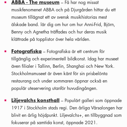
ABBA - The museum
– Få har nog missat
musikfenomenet ABBA och på Djurgården hittar du ett
museum tillägnat ett av svensk musikhistorias mest
älskade band. lär dig om hur om hur Anni-Frid, Björn,
Benny och Agnetha träffades och hur deras musik
klättrade på topplistor över hela världen.
Fotografiska
– Fotografiska är ett centrum för
tillgänglig och experimentell bildkonst. Idag har museet
även filialer i Tallinn, Berlin, Shanghai och New York.
Stockholmsmuseet är även känt för sin prisbelönta
restaurang och under sommaren öppnar också en
populär uteservering utanför huvudingången.
Liljevalchs konsthall
– Populärt galleri som öppnade
1917 i Stockholm stads regi. Den årliga Vårsalongen har
blivit en årlig höjdpunkt. Liljevalchs+, en tillbyggnad som
fokuserar på samtida konst, öppnade 2021.