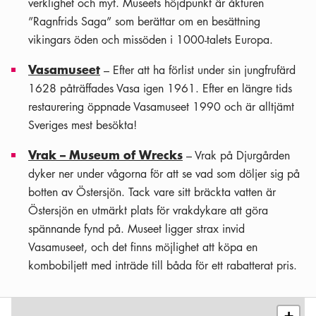
verklighet och myt. Museets höjdpunkt är åkturen
”Ragnfrids Saga” som berättar om en besättning
vikingars öden och missöden i 1000-talets Europa.
Vasamuseet
– Efter att ha förlist under sin jungfrufärd
1628 påträffades Vasa igen 1961. Efter en längre tids
restaurering öppnade Vasamuseet 1990 och är alltjämt
Sveriges mest besökta!
Vrak – Museum of Wrecks
– Vrak på Djurgården
dyker ner under vågorna för att se vad som döljer sig på
botten av Östersjön. Tack vare sitt bräckta vatten är
Östersjön en utmärkt plats för vrakdykare att göra
spännande fynd på. Museet ligger strax invid
Vasamuseet, och det finns möjlighet att köpa en
kombobiljett med inträde till båda för ett rabatterat pris.
Leaflet
|
©
OSM
contributors