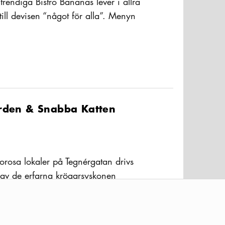
rendiga Bistro Bananas lever i allra
ill devisen “något för alla”. Menyn
a matkulturen med precision – från
ltText
r till trerätters veganmeny. Här samsas
schig neon i en opretentiös miljö. På
n uteservering som kantar det
rnshuset på Skånegatan.
arden & Snabba Katten
orosa lokaler på Tegnérgatan drivs
 av de erfarna krögarsyskonen
 Vávra. Här kan italofilen fröjdas åt
ltText
toskansk mortadella, italienska ostron
Dock vilar bistron på två andra