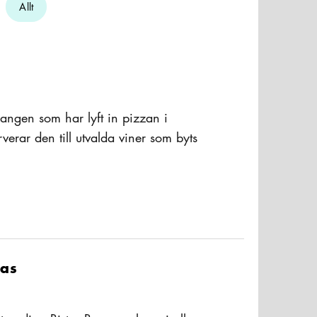
Allt
rangen som har lyft in pizzan i
verar den till utvalda viner som byts
 dag. Vinet är helt enkelt i fokus på
ltText
förutom pizza även serverar snacks
nas