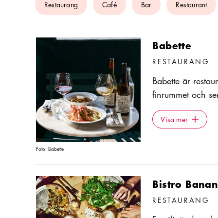
Restaurang
Café
Bar
Restaurant
Babette
RESTAURANG
Babette är restau
finrummet och ser
ut på menyn varje
Visa mer
Icon.plusA
denna pärla som 
Visa mer
och à la carte.
Foto:
Babette
Bistro Bana
RESTAURANG