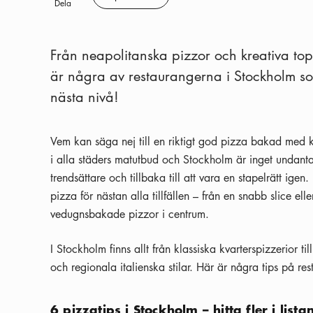
Spara
Dela
Från neapolitanska pizzor och kreativa toppi
är några av restaurangerna i Stockholm som 
nästa nivå!
Vem kan säga nej till en riktigt god pizza bakad med kär
i alla städers matutbud och Stockholm är inget undantag.
trendsättare och tillbaka till att vara en stapelrätt igen.
pizza för nästan alla tillfällen – från en snabb slice e
vedugnsbakade pizzor i centrum.
I Stockholm finns allt från klassiska kvarterspizzerior 
och regionala italienska stilar. Här är några tips på re
6 pizzatips i Stockholm – hitta fler i list