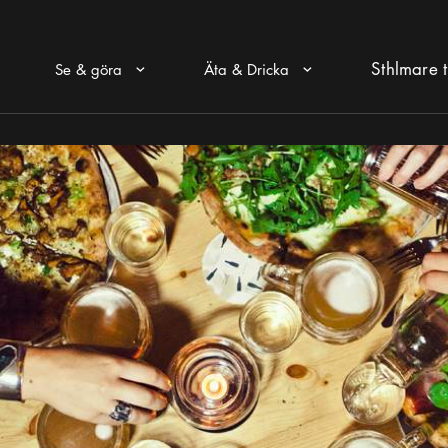
Sthlmare t
Se & göra
Äta & Dricka
Pul ikon
Pul ikon