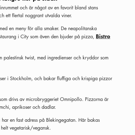
finrummet och är något av en favorit bland stans
 ett flertal noggrant utvalda viner.
med en meny för alla smaker. De neapolitanska
Bistro
estaurang i City som även den bjuder på pizza,
n palestinsk twist, med ingredienser och kryddor som
er i Stockholm, och bakar fluffiga och krispiga pizzor
som drivs av microbryggeriet Omnipollo. Pizzorna är
mchi, aprikoser och dadlar.
 har en fast adress på Blekingegatan. Här bakas
 helt vegetarisk/vegansk.