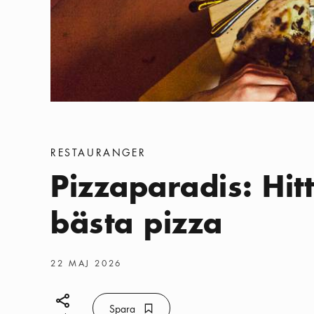
Kategorier
:
RESTAURANGER
Pizzaparadis: Hit
bästa pizza
Publiceringsdatum
:
22 MAJ 2026
Dela ikon
Spara
Bokmärke ikon