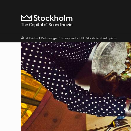
Sök
Hem
Brödsmulor:
Äta & Dricka
Restauranger
Pizzaparadis: Hitta Stockholms bästa pizza
Pul ikon
Pul ikon