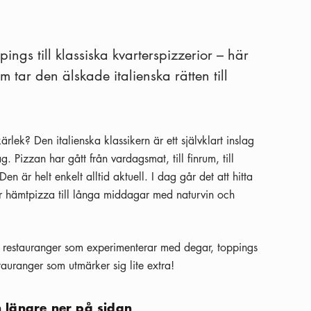
ngs till klassiska kvarterspizzerior – här
tar den älskade italienska rätten till
lek? Den italienska klassikern är ett självklart inslag
 Pizzan har gått från vardagsmat, till finrum, till
 Den är helt enkelt alltid aktuell. I dag går det att hitta
ller hämtpizza till långa middagar med naturvin och
till restauranger som experimenterar med degar, toppings
stauranger som utmärker sig lite extra!
an längre ner på sidan