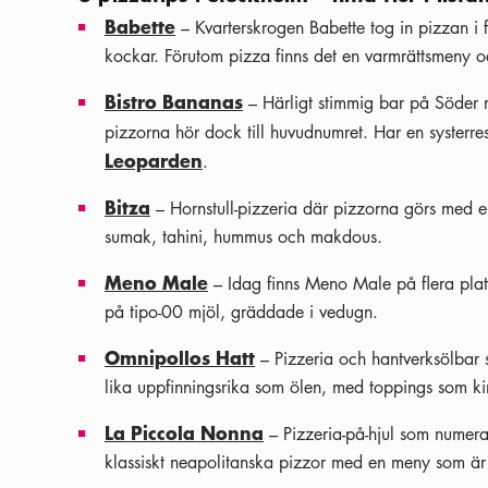
Babette
– Kvarterskrogen Babette tog in pizzan i 
kockar. Förutom pizza finns det en varmrättsmeny och
Bistro Bananas
– Härligt stimmig bar på Söder 
pizzorna hör dock till huvudnumret. Har en systerr
Leoparden
.
Bitza
– Hornstull-pizzeria där pizzorna görs med e
sumak, tahini, hummus och makdous.
Meno Male
– Idag finns Meno Male på flera plats
på tipo-00 mjöl, gräddade i vedugn.
Omnipollos Hatt
– Pizzeria och hantverksölbar 
lika uppfinningsrika som ölen, med toppings som ki
La Piccola Nonna
– Pizzeria-på-hjul som numera
klassiskt neapolitanska pizzor med en meny som är