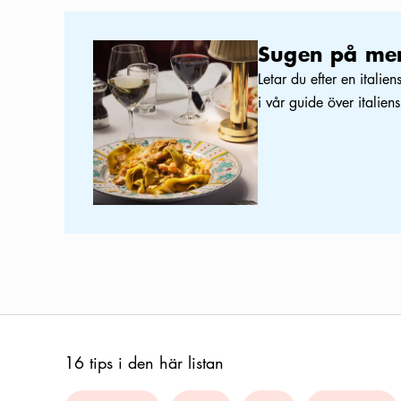
Sugen på mer italiensk mat?
Sugen på mer
Letar du efter en italie
i vår guide över italien
16 tips i den här listan