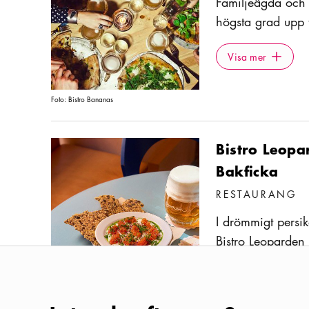
Familjeägda och t
högsta grad upp t
fångar den urban
Visa mer
Icon.plusA
fantastiska pizzo
Visa mer
vedugnen med kit
sommaren finns e
Foto:
Bistro Bananas
klassiska strykjä
Bistro Leop
Bakficka
RESTAURANG
I drömmigt persik
Bistro Leoparden
Markéta och Jakub
Visa mer
Icon.plusA
delikatesser som 
Visa mer
och ricottakaka. 
Foto:
Foto: Snabba katten