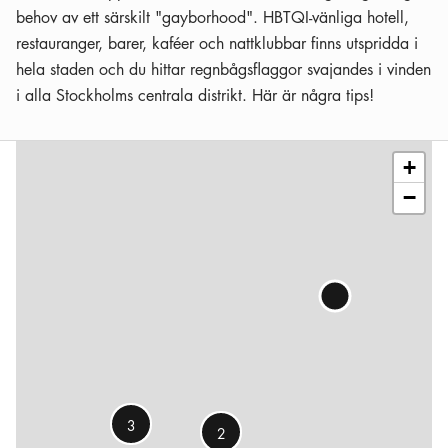
behov av ett särskilt "gayborhood". HBTQI-vänliga hotell,
restauranger, barer, kaféer och nattklubbar finns utspridda i
hela staden och du hittar regnbågsflaggor svajandes i vinden
i alla Stockholms centrala distrikt. Här är några tips!
Leaflet
|
©
OSM
contributors
+
−
3
2