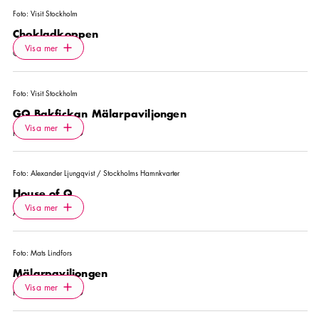
Foto:
Visit Stockholm
Chokladkoppen
Icon.plusAltText
Visa mer
Visa mer
CAFÉ
Foto:
Visit Stockholm
GQ Bakfickan Mälarpaviljongen
Icon.plusAltText
Visa mer
Visa mer
RESTAURANG
Foto:
Alexander Ljungqvist / Stockholms Hamnkvarter
House of Q
Icon.plusAltText
Visa mer
Visa mer
AKTIVITET
Foto:
Mats Lindfors
Mälarpaviljongen
Icon.plusAltText
Visa mer
Visa mer
RESTAURANG