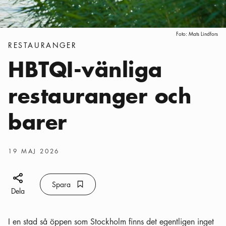
Foto:
Mats Lindfors
Kategorier
:
RESTAURANGER
HBTQI-vänliga
restauranger och
barer
Publiceringsdatum
:
19 MAJ 2026
Dela ikon
Spara
Bokmärke ikon
Spara
Dela
I en stad så öppen som Stockholm finns det egentligen inget