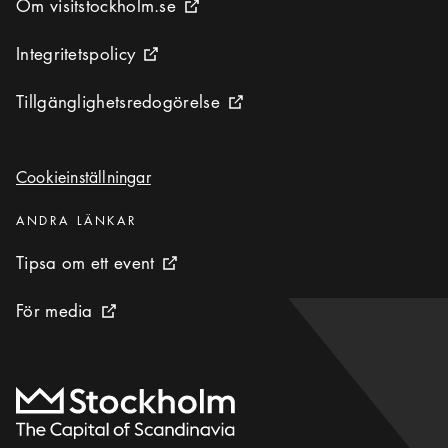
Om visitstockholm.se
Om visitstockholm.se
Extern ikon
Integritetspolicy
Integritetspolicy
Extern ikon
Tillgänglighetsredogörelse
Tillgänglighetsredogörelse
Extern ikon
Cookieinställningar
Cookieinställningar
Kategorier
:
ANDRA LÄNKAR
Tipsa om ett event
Tipsa om ett event
Extern ikon
För media
För media
Extern ikon
Till startsidan