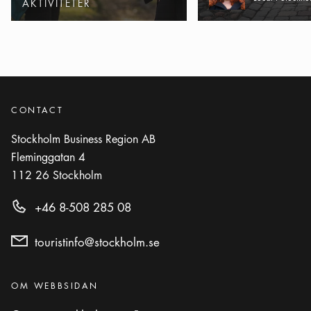
Kategorier
:
AKTIVITETER
Foto:
Visit Stockholm
The Secret Garden
Icon.plusAltText
Visa mer
Visa mer
RESTAURANG
CONTACT
Stockholm Business Region AB
Fleminggatan 4
112 26
Stockholm
+46 8-508 285 08
touristinfo@stockholm.se
Kategorier
:
OM WEBBSIDAN