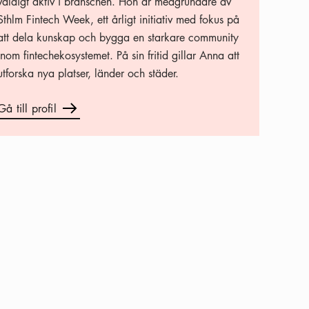
väldigt aktiv i branschen. Hon är medgrundare av
Sthlm Fintech Week, ett årligt initiativ med fokus på
att dela kunskap och bygga en starkare community
inom fintechekosystemet. På sin fritid gillar Anna att
utforska nya platser, länder och städer.
Gå till profil
Pil ikon
Gå till profil