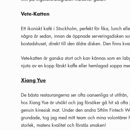
Vete-Katten
Ett ikoniskt kafé i Stockholm, perfekt för fika, lunch e
några år sedan, innan de öppnade serveringsdisken som
bostadshuset, direkt till den äldre disken. Den finns kv
Vete-katten är ganska stort och kan kännas som en labyri
njuta av en kopp färskt kaffe eller hemlagad soppa med 
Xiang Yue
De bästa restaurangerna ser ofta oansenliga ut utifrån, 
hos Xiang Yue är utsökt och jag försöker gå hit så ofta 
genuin kinesisk mat. Under den andra Sthlm Fintech We
grundade, tog jag med mitt team och mina volontärer hit
storlek, matens kvalitet och förstås smaken!