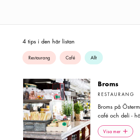
4 tips i den här listan
Restaurang
Café
Allt
Broms
RESTAURANG
Broms på Österm
café och deli - 
föredrar take-awa
Visa mer
Icon.plusA
med och missa in
Visa mer