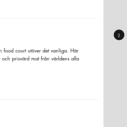
2
 food court utöver det vanliga. Här
iv och prisvärd mat från världens alla
unchhak bland centrala Stockholms
ltText
 Slå dig ner vid ett långbord och
lokalborna.