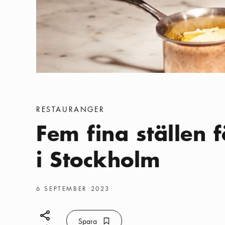
Kategorier
:
RESTAURANGER
Fem fina ställen 
i Stockholm
Publiceringsdatum
:
6 SEPTEMBER 2023
Dela ikon
Spara
Bokmärke ikon