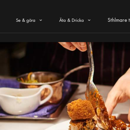
Sthlmare t
Se & göra
Äta & Dricka
Pul ikon
Pul ikon