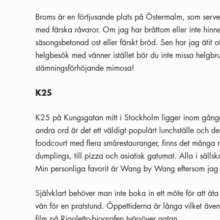
Broms är en förtjusande plats på Östermalm, som serve
med färska råvaror. Om jag har bråttom eller inte hinn
säsongsbetonad ost eller färskt bröd. Sen har jag ätit 
helgbesök med vänner istället bör du inte missa helgbru
stämningsförhöjande mimosa!
K25
K25 på Kungsgatan mitt i Stockholm ligger inom gångav
andra ord är det ett väldigt populärt lunchställe och det 
foodcourt med flera smårestauranger, finns det många m
dumplings, till pizza och asiatisk gatumat. Alla i säll
Min personliga favorit är Wang by Wang eftersom jag ä
Självklart behöver man inte boka in ett möte för att äta
vän för en pratstund. Öppettiderna är långa vilket även
film på Rigoletto-biografen tvärsöver gatan.