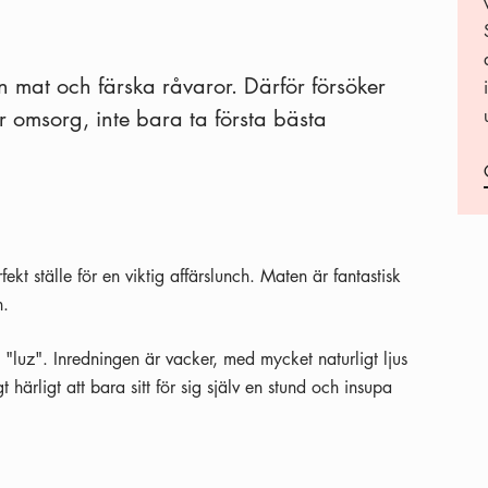
in mat och färska råvaror. Därför försöker
r omsorg, inte bara ta första bästa
ekt ställe för en viktig affärslunch. Maten är fantastisk
n.
"luz". Inredningen är vacker, med mycket naturligt ljus
 härligt att bara sitt för sig själv en stund och insupa