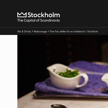
Sök
Hem
Brödsmulor:
Äta & Dricka
Restauranger
Fem fina ställen för en arbetslunch i Stockholm
Pul ikon
Pul ikon