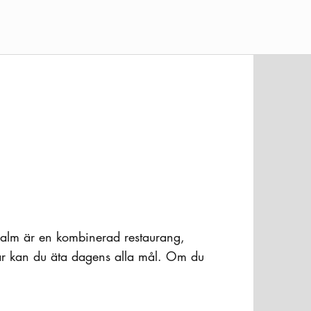
alm är en kombinerad restaurang,
här kan du äta dagens alla mål. Om du
y så finns det mesta på menyn att ta
ltText
te godsakerna från delin och det