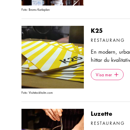
egna bageriet.
Foto:
Broms Karlaplan
K25
RESTAURANG
En modern, urban
hittar du kvalitat
hörn. Populärt l
Visa mer
Icon.plusA
kontorsarbetande.
Visa mer
bekanta dig med 
Foto:
Visitstockholm.com
Luzette
RESTAURANG