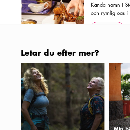
Kända namn i Sto
och rymlig oas i 
inredning och tre
Visa mer
Icon.plusA
brasserirätter av
Visa mer
plats för att bara
bröd och delikat
Foto:
Anders Thessing
Letar du efter mer?
Vetekatten 
Stockholm för naturälskare
Min bästa
CAFÉ
Vetekatten är en 
kaffestugor där d
bakverk av bästa 
Visa mer
Icon.plusA
öppet nästan da
Visa mer
idag har de sex fi
Min b
Foto:
Susanna Blåvarg