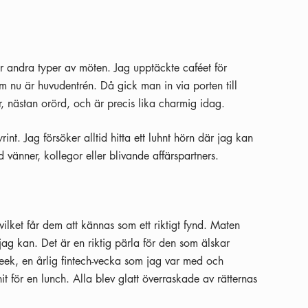
ller andra typer av möten. Jag upptäckte caféet för
 nu är huvudentrén. Då gick man in via porten till
ar, nästan orörd, och är precis lika charmig idag.
nt. Jag försöker alltid hitta ett luhnt hörn där jag kan
vänner, kollegor eller blivande affärspartners.
vilket får dem att kännas som ett riktigt fynd. Maten
jag kan. Det är en riktig pärla för den som älskar
ek, en årlig fintech-vecka som jag var med och
 för en lunch. Alla blev glatt överraskade av rätternas