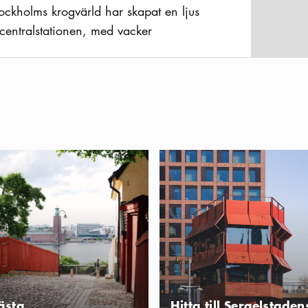
ckholms krogvärld har skapat en ljus
centralstationen, med vacker
vlig atmosfär. Här serveras
ltText
 hög klass, men det finns också gott om
 ta en fika. Butik med färdiga rätter,
esser.
Kungsgatan
 lördagspromenad på Söder
Hitta till Sergelstadens höjdpunk
av flera väl bevarade anrika
u kan prova på traditionella svenska
kvalitet. Deras huvudbageri har varit
ltText
gligen sedan det öppnade 1928, men
lialer i innerstan.
ästa
Hitta till Sergelstaden