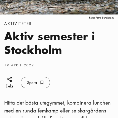
Foto:
Petra Sundström
Kategorier
:
AKTIVITETER
Aktiv semester i
Stockholm
Publiceringsdatum
:
19 APRIL 2022
Dela ikon
Spara
Bokmärke ikon
Spara
Dela
Hitta det bästa utegymmet, kombinera lunchen
med en runda femkamp eller se skärgårdens