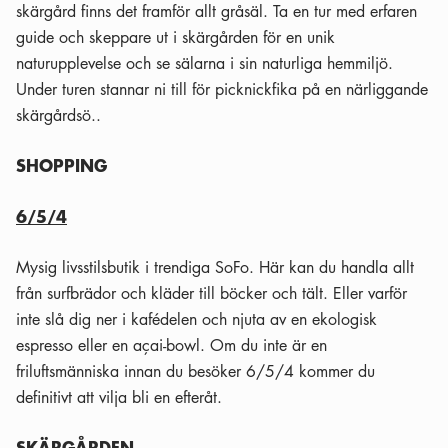
skärgård finns det framför allt gråsäl. Ta en tur med erfaren
guide och skeppare ut i skärgården för en unik
naturupplevelse och se sälarna i sin naturliga hemmiljö.
Under turen stannar ni till för picknickfika på en närliggande
skärgårdsö..
SHOPPING
6/5/4
Mysig livsstilsbutik i trendiga SoFo. Här kan du handla allt
från surfbrädor och kläder till böcker och tält. Eller varför
inte slå dig ner i kafédelen och njuta av en ekologisk
espresso eller en açai-bowl. Om du inte är en
friluftsmänniska innan du besöker 6/5/4 kommer du
definitivt att vilja bli en efteråt.
SKÄRGÅRDEN