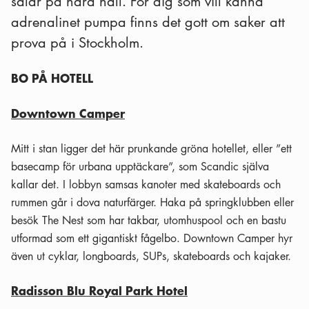
sälar på nära håll. För dig som vill känna
adrenalinet pumpa finns det gott om saker att
prova på i Stockholm.
BO PÅ HOTELL
Downtown Camper
Mitt i stan ligger det här prunkande gröna hotellet, eller ”ett
basecamp för urbana upptäckare”, som Scandic själva
kallar det. I lobbyn samsas kanoter med skateboards och
rummen går i dova naturfärger. Haka på springklubben eller
besök The Nest som har takbar, utomhuspool och en bastu
utformad som ett gigantiskt fågelbo. Downtown Camper hyr
även ut cyklar, longboards, SUPs, skateboards och kajaker.
Radisson Blu Royal Park Hotel