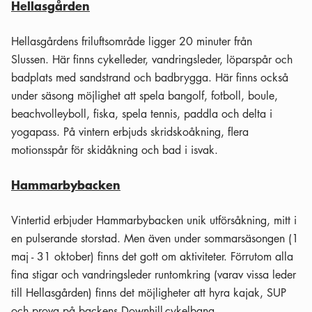
Hellasgården
Hellasgårdens friluftsområde ligger 20 minuter från
Slussen. Här finns cykelleder, vandringsleder, löparspår och
badplats med sandstrand och badbrygga. Här finns också
under säsong möjlighet att spela bangolf, fotboll, boule,
beachvolleyboll, fiska, spela tennis, paddla och delta i
yogapass. På vintern erbjuds skridskoåkning, flera
motionsspår för skidåkning och bad i isvak.
Hammarbybacken
Vintertid erbjuder Hammarbybacken unik utförsåkning, mitt i
en pulserande storstad. Men även under sommarsäsongen (1
maj - 31 oktober) finns det gott om aktiviteter. Förrutom alla
fina stigar och vandringsleder runtomkring (varav vissa leder
till Hellasgården) finns det möjligheter att hyra kajak, SUP
och prova på backens Downhill-cykelbana.