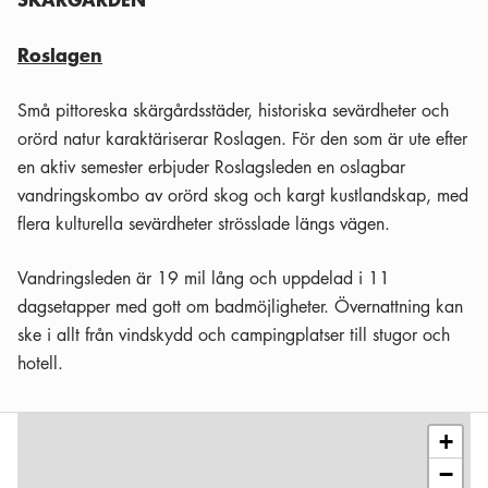
Roslagen
Små pittoreska skärgårdsstäder, historiska sevärdheter och
orörd natur karaktäriserar Roslagen. För den som är ute efter
en aktiv semester erbjuder Roslagsleden en oslagbar
vandringskombo av orörd skog och kargt kustlandskap, med
flera kulturella sevärdheter strösslade längs vägen.
Vandringsleden är 19 mil lång och uppdelad i 11
dagsetapper med gott om badmöjligheter. Övernattning kan
ske i allt från vindskydd och campingplatser till stugor och
hotell.
Leaflet
|
©
OSM
contributors
+
−