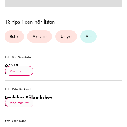
13 tips i den här listan
Butik
Aktivitet
Utflykt
Allt
Foto:
Visit Stockholm
6/5/4
Icon.plusAltText
Visa mer
Visa mer
BUTIK
Foto:
Petter Bäcklund
Boulebar Rålambshov
Icon.plusAltText
Visa mer
Visa mer
AKTIVITET
Foto:
Craft Island