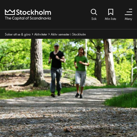
Hem
Sök ikon
Min lista
Bokmärke iko
Stäng
Stäng
Sök
Min lista
Meny
Brödsmulor:
Saker att se & göra
Aktiviteter
Aktiv semester i Stockholm
Pul ikon
Pul ikon