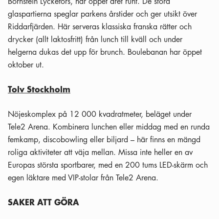
Bornstein Lyckefors, har öppet året runt. De stora
glaspartierna speglar parkens årstider och ger utsikt över
Riddarfjärden. Här serveras klassiska franska rätter och
drycker (allt laktosfritt) från lunch till kväll och under
helgerna dukas det upp för brunch. Boulebanan har öppet
oktober ut.
Tolv Stockholm
Nöjeskomplex på 12 000 kvadratmeter, beläget under
Tele2 Arena. Kombinera lunchen eller middag med en runda
femkamp, discobowling eller biljard – här finns en mängd
roliga aktiviteter att väja mellan. Missa inte heller en av
Europas största sportbarer, med en 200 tums LED-skärm och
egen läktare med VIP-stolar från Tele2 Arena.
SAKER ATT GÖRA