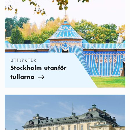
UTFLYKTER
Stockholm utanför
tullarna
Pil ikon
Kategorier:
Utflykter
,
Upptäck Stockholms världsarv