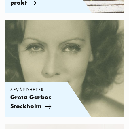
prakt
Pil ikon
Kategorier:
Sevärdheter
,
Greta Garbos Stockholm
SEVÄRDHETER
Greta Garbos
Stockholm
Pil ikon
Kategorier:
Sevärdheter
,
Mårten Castenfors: Mina 5 bästa stoc