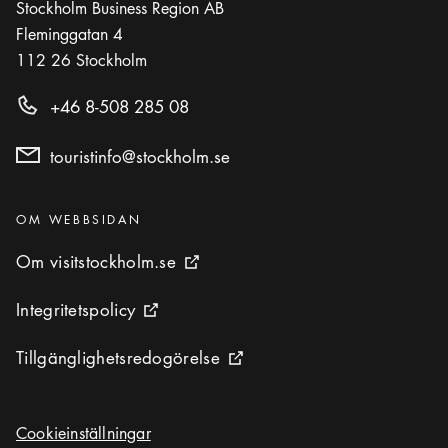
Stockholm Business Region AB
Fleminggatan 4
112 26
Stockholm
+46 8-508 285 08
touristinfo@stockholm.se
Kategorier
:
OM WEBBSIDAN
Om visitstockholm.se
Om visitstockholm.se
Extern ikon
Integritetspolicy
Integritetspolicy
Extern ikon
Tillgänglighetsredogörelse
Tillgänglighetsredogörelse
Extern ikon
Cookieinställningar
Cookieinställningar