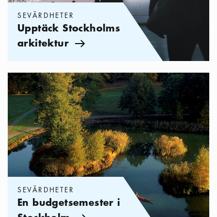
SEVÄRDHETER
Upptäck Stockholms
arkitektur
Pil ikon
Kategorier:
Sevärdheter
,
En budgetsemester i Stockholm
SEVÄRDHETER
En budgetsemester i
Stockholm