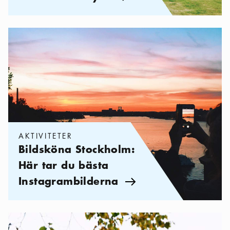
Kategorier:
Aktiviteter
,
Bildsköna Stockholm: Här tar du bästa 
AKTIVITETER
Bildsköna Stockholm:
Här tar du bästa
Instagrambilderna
Pil ikon
Kategorier:
Utflykter
,
Stockholm utanför tullarna