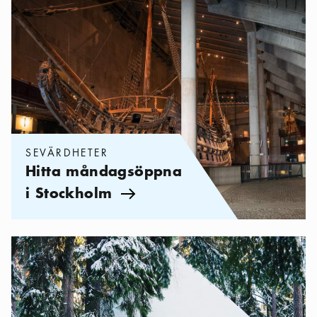
SEVÄRDHETER
Hitta måndagsöppna
i Stockholm
Pil ikon
Kategorier:
Sevärdheter
,
Konst och arkitektur i Stockholm