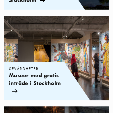
Pil ikon
Kategorier:
Sevärdheter
,
Museer med gratis inträde i Stockholm
SEVÄRDHETER
Museer med gratis
inträde i Stockholm
Pil ikon
Kategorier:
Sevärdheter
,
Hitta måndagsöppna i Stockholm