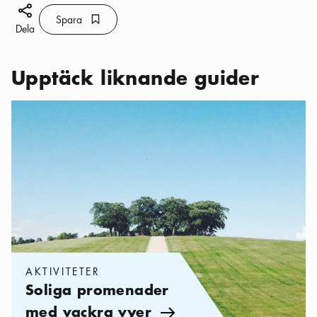
Dela ikon
Spara
Bokmärke ikon
Spara
Dela
Upptäck liknande guider
Kategorier:
Aktiviteter
,
Soliga promenader med vackra vyer
AKTIVITETER
Soliga promenader
med vackra vyer
Pil ikon