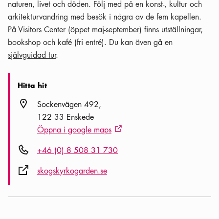
naturen, livet och döden. Följ med på en konst-, kultur och
arkitekturvandring med besök i några av de fem kapellen.
På Visitors Center (öppet maj-september) finns utställningar,
bookshop och kafé (fri entré). Du kan även gå en
självguidad tur
.
Hitta hit
Plats ikon
Sockenvägen 492
122 33 Enskede
Öppna i google maps
Extern ikon
Telefon ikon
+46 (0) 8 508 31 730
Extern ikon
skogskyrkogarden.se