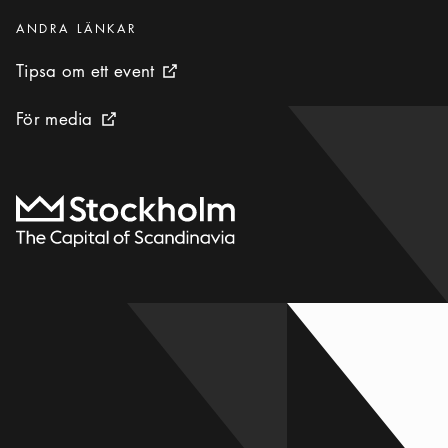
Kategorier
:
ANDRA LÄNKAR
Tipsa om ett event
Tipsa om ett event
Extern ikon
För media
För media
Extern ikon
Till startsidan