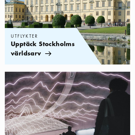
UTFLYKTER
Upptäck Stockholms
världsarv
Pil ikon
Kategorier:
Sevärdheter
,
Upptäck Stockholms arkitektur