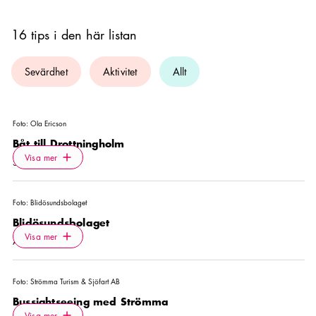
16 tips i den här listan
Sevärdhet
Aktivitet
Allt
Foto:
Ola Ericson
Båt till Drottningholm
Icon.plusAltText
Visa mer
Visa mer
SEVÄRDHET
Foto:
Blidösundsbolaget
Blidösundsbolaget
Icon.plusAltText
Visa mer
Visa mer
AKTIVITET
Foto:
Strömma Turism & Sjöfart AB
Bussightseeing med Strömma
Icon.plusAltText
Visa mer