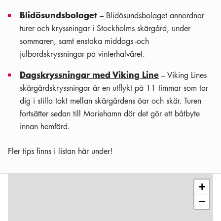
Blidösundsbolaget
– Blidösundsbolaget annordnar
turer och kryssningar i Stockholms skärgård, under
sommaren, samt enstaka middags -och
julbordskryssningar på vinterhalvåret.
Dagskryssningar med Viking Line
– Viking Lines
skärgårdskryssningar är en utflykt på 11 timmar som tar
dig i stilla takt mellan skärgårdens öar och skär. Turen
fortsätter sedan till Mariehamn där det gör ett båtbyte
innan hemfärd.
Fler tips finns i listan här under!
Leaflet
|
©
OSM
contributors
+
−