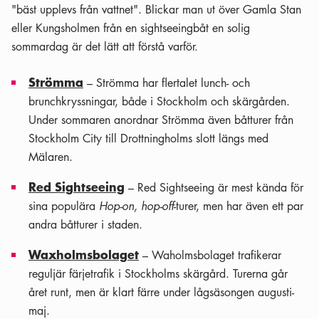
"bäst upplevs från vattnet". Blickar man ut över Gamla Stan
eller Kungsholmen från en sightseeingbåt en solig
sommardag är det lätt att förstå varför.
Strömma
– Strömma har flertalet lunch- och
brunchkryssningar, både i Stockholm och skärgården.
Under sommaren anordnar Strömma även båtturer från
Stockholm City till Drottningholms slott längs med
Mälaren.
Red Sightseeing
– Red Sightseeing är mest kända för
sina populära
Hop-on, hop-off
-turer, men har även ett par
andra båtturer i staden.
Waxholmsbolaget
– Waholmsbolaget trafikerar
reguljär färjetrafik i Stockholms skärgård. Turerna går
året runt, men är klart färre under lågsäsongen augusti-
maj.