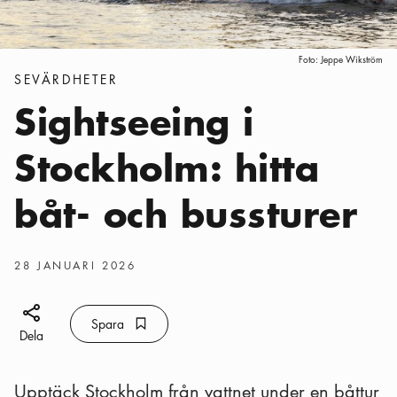
Foto:
Jeppe Wikström
Kategorier
:
SEVÄRDHETER
Sightseeing i
Stockholm: hitta
båt- och bussturer
Publiceringsdatum
:
28 JANUARI 2026
Dela ikon
Spara
Bokmärke ikon
Spara
Dela
Upptäck Stockholm från vattnet under en båttur