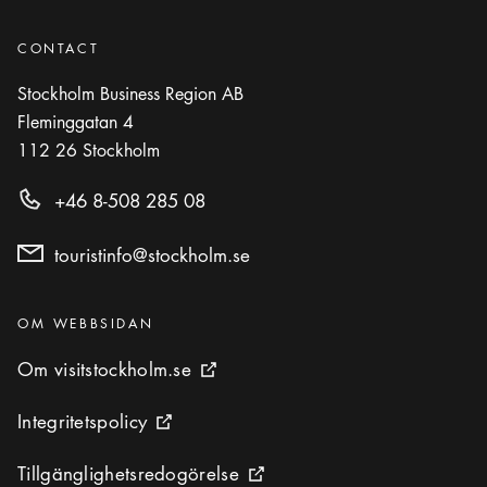
CONTACT
Stockholm Business Region AB
Fleminggatan 4
112 26
Stockholm
+46 8-508 285 08
touristinfo@stockholm.se
Kategorier
:
OM WEBBSIDAN
Om visitstockholm.se
Om visitstockholm.se
Extern ikon
Integritetspolicy
Integritetspolicy
Extern ikon
Tillgänglighetsredogörelse
Tillgänglighetsredogörelse
Extern ikon