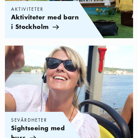
AKTIVITETER
Aktiviteter med barn
i Stockholm
Pil ikon
Kategorier:
Sevärdheter
,
Sightseeing med buss
SEVÄRDHETER
Sightseeing med
buss