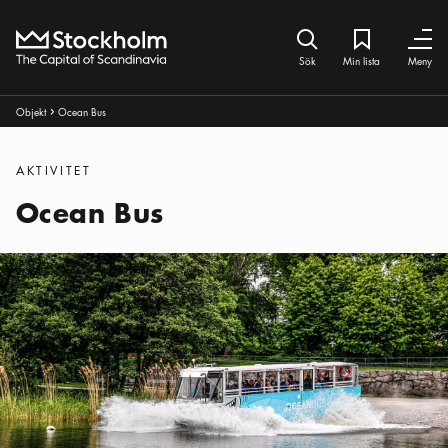
Hem
Sök ikon
Min lista
Bokmärke iko
Stäng
Stäng
Sök
Min lista
Meny
Brödsmulor:
Objekt
Ocean Bus
Pul ikon
Kategorier
:
AKTIVITET
Ocean Bus