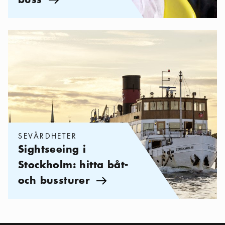
Pil ikon
Kategorier:
Sevärdheter
,
Sightseeing i Stockholm: hitta båt- och
SEVÄRDHETER
Sightseeing i
Stockholm: hitta båt-
och bussturer
Pil ikon