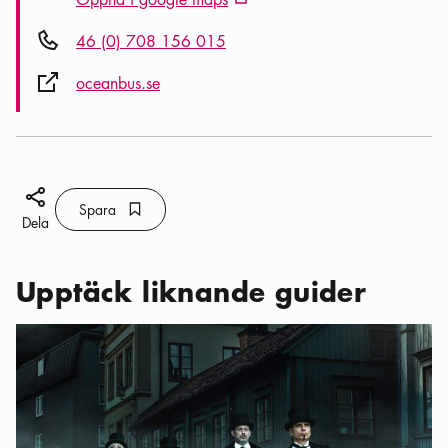
Extern ikon
Telefon ikon
46 (0) 708 156 015
Extern ikon
oceanbus.se
Dela ikon
Spara
Bokmärke ikon
Spara
Dela
Upptäck liknande guider
Kategorier:
Aktiviteter
,
Guidade turer med en tvist