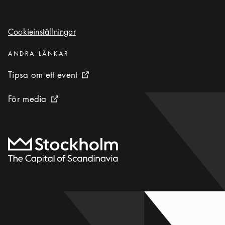
Cookieinställningar
Cookieinställningar
Kategorier
:
ANDRA LÄNKAR
Tipsa om ett event
Tipsa om ett event
Extern ikon
För media
För media
Extern ikon
Till startsidan