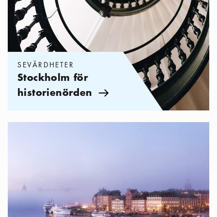
SEVÄRDHETER
Stockholm för
historienörden
Pil ikon
Kategorier:
Sevärdheter
,
Sevärdheter i Gamla Stan