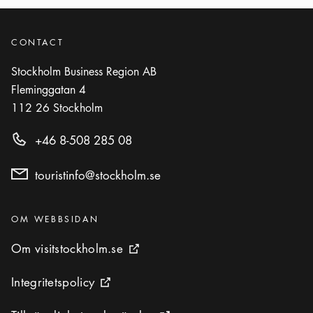
CONTACT
Stockholm Business Region AB
Fleminggatan 4
112 26
Stockholm
+46 8-508 285 08
touristinfo@stockholm.se
Kategorier
:
OM WEBBSIDAN
Om visitstockholm.se
Om visitstockholm.se
Extern ikon
Integritetspolicy
Integritetspolicy
Extern ikon