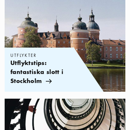
UTFLYKTER
Utflyktstips:
fantastiska slott i
Stockholm
Pil ikon
Kategorier:
Sevärdheter
,
Stockholm för historienörden