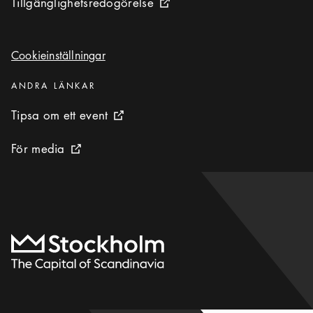
Tillgänglighetsredogörelse
Tillgänglighetsredogörelse
Extern ikon
Cookieinställningar
Cookieinställningar
Kategorier
:
ANDRA LÄNKAR
Tipsa om ett event
Tipsa om ett event
Extern ikon
För media
För media
Extern ikon
Till startsidan