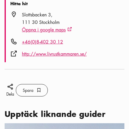
Hitta hit
Plats ikon
Slottsbacken 3
111 30 Stockholm
Öppna i google maps
Extern ikon
Telefon ikon
+46(0)8-402 30 12
Extern ikon
http://www.livrustkammaren.se/
Dela ikon
Spara
Bokmärke ikon
Spara
Dela
Upptäck liknande guider
Kategorier:
Utflykter
,
Utflyktstips: fantastiska slott i Stockholm