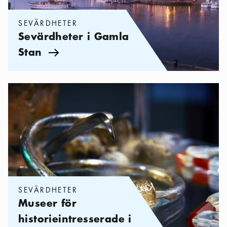
SEVÄRDHETER
Sevärdheter i Gamla
Stan
Pil ikon
Kategorier:
Sevärdheter
,
Museer för historieintresserade i Stock
SEVÄRDHETER
Museer för
historieintresserade i