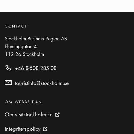
CONTACT
Stockholm Business Region AB
Fleminggatan 4
112 26
Stockholm
+46 8-508 285 08
touristinfo@stockholm.se
Kategorier
:
OM WEBBSIDAN
Om visitstockholm.se
Om visitstockholm.se
Extern ikon
Integritetspolicy
Integritetspolicy
Extern ikon