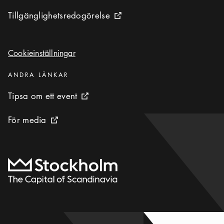
Tillgänglighetsredogörelse
Tillgänglighetsredogörelse
Extern ikon
Cookieinställningar
Cookieinställningar
Kategorier
:
ANDRA LÄNKAR
Tipsa om ett event
Tipsa om ett event
Extern ikon
För media
För media
Extern ikon
Till startsidan