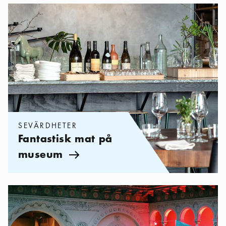
Kategorier:
Sevärdheter
,
Fantastisk mat på museum
SEVÄRDHETER
Fantastisk mat på
museum
Pil ikon
Kategorier:
Sevärdheter
,
Kvällsöppna museer i Stockholm