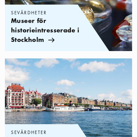
SEVÄRDHETER
Museer för
historieintresserade i
Stockholm
Pil ikon
Kategorier:
Sevärdheter
,
Se och göra på Östermalm
SEVÄRDHETER