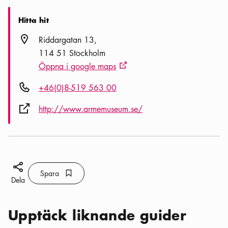
Hitta hit
Plats ikon
Riddargatan 13
114 51 Stockholm
Öppna i google maps
Extern ikon
Telefon ikon
+46(0)8-519 563 00
Extern ikon
http://www.armemuseum.se/
Dela ikon
Spara
Bokmärke ikon
Spara
Dela
Upptäck liknande guider