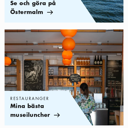
Se och göra på
Östermalm
Pil ikon
Kategorier:
Restauranger
,
Mina bästa museiluncher
RESTAURANGER
Mina bästa
museiluncher
Pil ikon