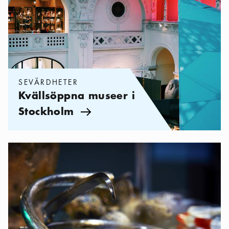
SEVÄRDHETER
Kvällsöppna museer i
Stockholm
Pil ikon
Kategorier:
Sevärdheter
,
Museer för historieintresserade i Stock