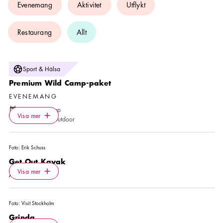
Evenemang
Aktivitet
Utflykt
Restaurang
Allt
Foto:
Skärgårdens Outdoor
Sport & Hälsa
Premium Wild Camp-paket
EVENEMANG
Kalender ikon
10 aug
—
30 sep
Icon.plusAltText
Visa mer
Plats ikon
Visa mer
Skärgårdens Outdoor
Foto:
Erik Schuss
Get Out Kayak
Icon.plusAltText
Visa mer
Visa mer
AKTIVITET
Foto:
Visit Stockholm
Grinda