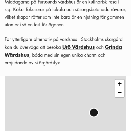
Middagarna på Furusunds värdshus är en kulinarisk resa i
sig. Köket fokuserar på lokala och säsongsbetonade råvaror,
vilket skapar rätter som inte bara är en njutning för gommen
utan också en fest för ögonen.
För ytterligare alternativ på värdshus i Stockholms skärgård
Utö Värdshus
Grinda
kan du överväga att besöka
och
Wärdshus
, båda med sin egen unika charm och
erbjudande av skärgårdslyx.
Leaflet
|
©
OSM
contributors
+
−