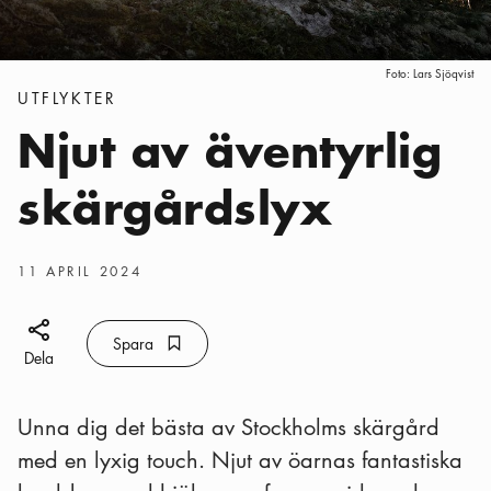
Foto:
Lars Sjöqvist
Kategorier
:
UTFLYKTER
Njut av äventyrlig
skärgårdslyx
Publiceringsdatum
:
11 APRIL 2024
Dela ikon
Spara
Bokmärke ikon
Spara
Dela
Unna dig det bästa av Stockholms skärgård
med en lyxig touch. Njut av öarnas fantastiska