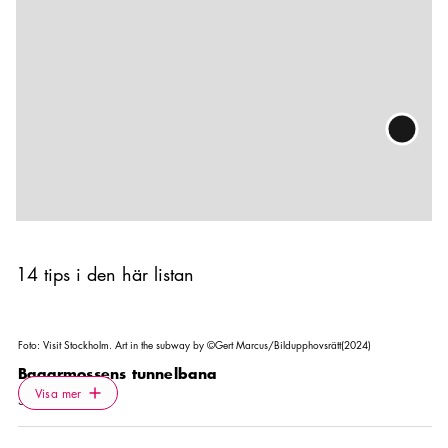
14 tips i den här listan
Foto:
Visit Stockholm. Art in the subway by ©Gert Marcus/Bildupphovsrätt(2024)
Bagarmossens tunnelbana
Icon.plusAltText
Visa mer
Visa mer
SEVÄRDHET