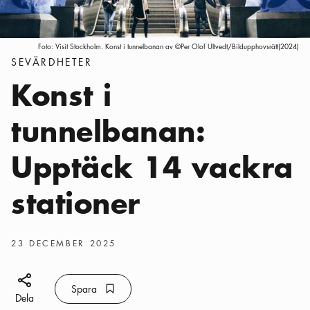
Foto:
Visit Stockholm. Konst i tunnelbanan av ©Per Olof Ultvedt/Bildupphovsrätt(2024)
Kategorier
:
SEVÄRDHETER
Konst i
tunnelbanan:
Upptäck 14 vackra
stationer
Publiceringsdatum
:
23 DECEMBER 2025
Dela ikon
Spara
Bokmärke ikon
Spara
Dela