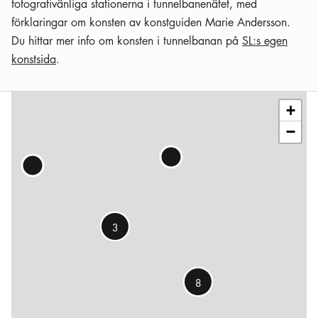
fotografivänliga stationerna i tunnelbanenätet, med
förklaringar om konsten av konstguiden Marie Andersson.
Du hittar mer info om konsten i tunnelbanan på
SL:s egen
konstsida
.
Leaflet
|
©
OSM
contributors
+
−
3
8