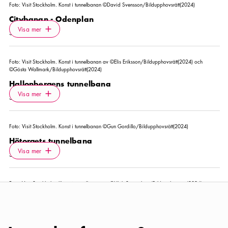
Foto:
Visit Stockholm. Konst i tunnelbanan ©David Svensson/Bildupphovsrätt(2024)
Citybanan - Odenplan
Icon.plusAltText
Visa mer
Visa mer
SEVÄRDHET
Foto:
Visit Stockholm. Konst i tunnelbanan av ©Elis Eriksson/Bildupphovsrätt(2024) och
©Gösta Wallmark/Bildupphovsrätt(2024)
Hallonbergens tunnelbana
Icon.plusAltText
Visa mer
Visa mer
SEVÄRDHET
Foto:
Visit Stockholm. Konst i tunnelbanan ©Gun Gordillo/Bildupphovsrätt(2024)
Hötorgets tunnelbana
Icon.plusAltText
Visa mer
Visa mer
SEVÄRDHET
Foto:
Visit Stockholm. Konst i tunnelbanan av ©Ulrik Samuelson/Bildupphovsrätt(2024)
Kungsträdgårdens tunnelbana
Icon.plusAltText
Visa mer
Visa mer
SEVÄRDHET