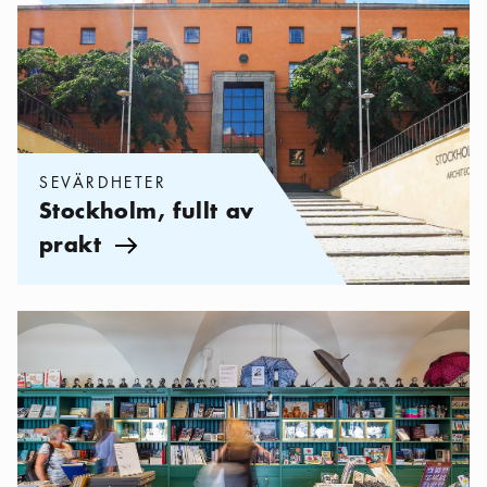
SEVÄRDHETER
Stockholm, fullt av
prakt
Pil ikon
Kategorier:
Shopping
,
De bästa museishopparna i Stockholm