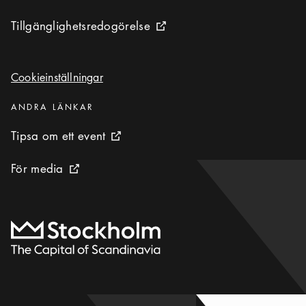
Tillgänglighetsredogörelse
Tillgänglighetsredogörelse
Extern ikon
Cookieinställningar
Cookieinställningar
Kategorier
:
ANDRA LÄNKAR
Tipsa om ett event
Tipsa om ett event
Extern ikon
För media
För media
Extern ikon
Till startsidan