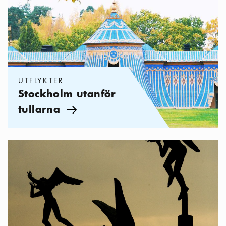
UTFLYKTER
Stockholm utanför
tullarna
Pil ikon
Kategorier:
Sevärdheter
,
Skulpturparker i Stockholm