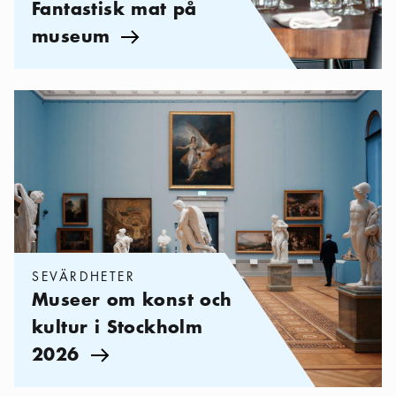
Fantastisk mat på
museum
Pil ikon
Kategorier:
Sevärdheter
,
Museer om konst och kultur i Stockh
SEVÄRDHETER
Museer om konst och
kultur i Stockholm
2026
Pil ikon