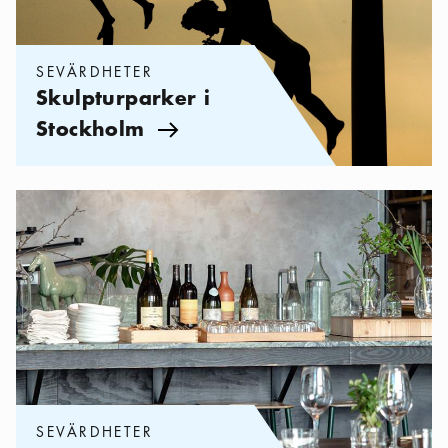
SEVÄRDHETER
Skulpturparker i
Stockholm
Pil ikon
Kategorier:
Sevärdheter
,
Fantastisk mat på museum
SEVÄRDHETER