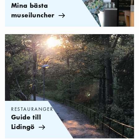
Mina bästa
museiluncher
Pil ikon
Kategorier:
Restauranger
,
Guide till Lidingö
RESTAURANGER
Guide till
Lidingö
Pil ikon