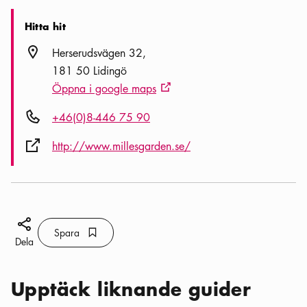
Hitta hit
Plats ikon
Herserudsvägen 32
181 50 Lidingö
Öppna i google maps
Extern ikon
Telefon ikon
+46(0)8-446 75 90
Extern ikon
http://www.millesgarden.se/
Dela ikon
Spara
Bokmärke ikon
Spara
Dela
Upptäck liknande guider