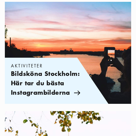
Kategorier:
Aktiviteter
,
Bildsköna Stockholm: Här tar du bästa 
AKTIVITETER
Bildsköna Stockholm:
Här tar du bästa
Instagrambilderna
Pil ikon
Kategorier:
Utflykter
,
Stockholm utanför tullarna