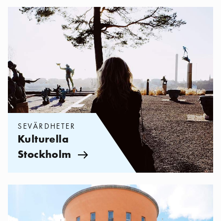
Kategorier:
Sevärdheter
,
Kulturella Stockholm
SEVÄRDHETER
Kulturella
Stockholm
Pil ikon
Kategorier:
Sevärdheter
,
Stockholm, fullt av prakt