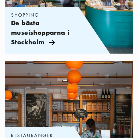
SHOPPING
De bästa
museishopparna i
Stockholm
Pil ikon
Kategorier:
Restauranger
,
Mina bästa museiluncher
RESTAURANGER