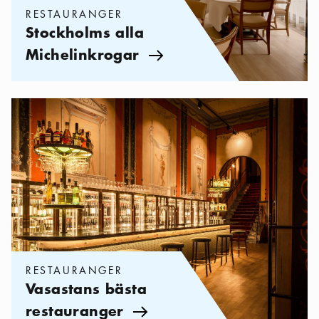
RESTAURANGER
Stockholms alla
Michelinkrogar
Pil ikon
Kategorier:
Restauranger
,
Vasastans bästa restauranger
RESTAURANGER
Vasastans bästa
restauranger
Pil ikon