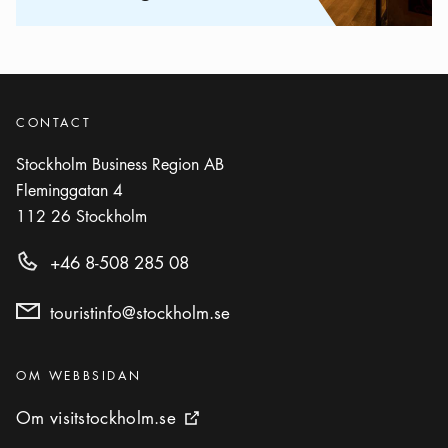
CONTACT
Stockholm Business Region AB
Fleminggatan 4
112 26
Stockholm
+46 8-508 285 08
touristinfo@stockholm.se
Kategorier
:
OM WEBBSIDAN
Om visitstockholm.se
Om visitstockholm.se
Extern ikon