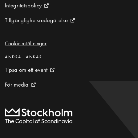
Integritetspolicy
Integritetspolicy
Extern ikon
Tillgänglighetsredogörelse
Tillgänglighetsredogörelse
Extern ikon
Cookieinställningar
Cookieinställningar
Kategorier
:
ANDRA LÄNKAR
Tipsa om ett event
Tipsa om ett event
Extern ikon
För media
För media
Extern ikon
Till startsidan