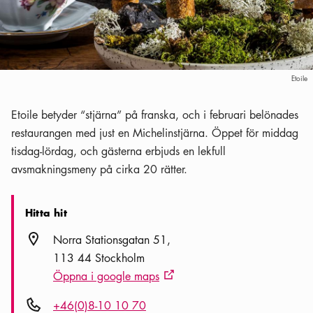
Etoile
Etoile betyder “stjärna” på franska, och i februari belönades
restaurangen med just en Michelinstjärna. Öppet för middag
tisdag-lördag, och gästerna erbjuds en lekfull
avsmakningsmeny på cirka 20 rätter.
Hitta hit
Plats ikon
Norra Stationsgatan 51
113 44 Stockholm
Öppna i google maps
Extern ikon
Telefon ikon
+46(0)8-10 10 70