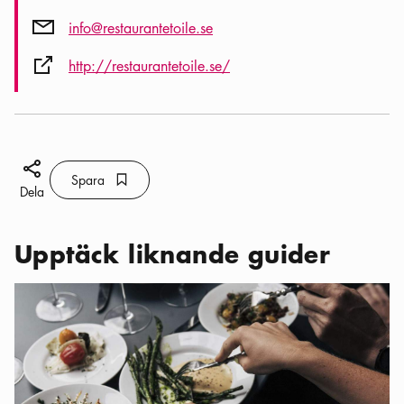
Post ikon
info@restaurantetoile.se
Extern ikon
http://restaurantetoile.se/
Dela ikon
Spara
Bokmärke ikon
Spara
Dela
Upptäck liknande guider
Kategorier:
Restauranger
,
Stockholm för foodies