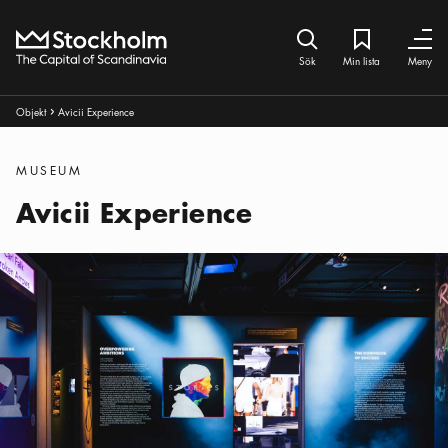
Hem
Sök ikon
Min lista
Bokmärke iko
Stäng
Stäng
Sök
Min lista
Meny
Brödsmulor:
Objekt
Avicii Experience
Pul ikon
Kategorier
:
MUSEUM
Avicii Experience