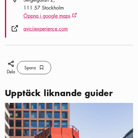
111 57 Stockholm
Öppna i google maps
Extern ikon
Extern ikon
aviciiexperience.com
Dela ikon
Spara
Bokmärke ikon
Spara
Dela
Upptäck liknande guider
Kategorier:
Aktiviteter
,
Hitta till Sergelstadens höjdpunkter