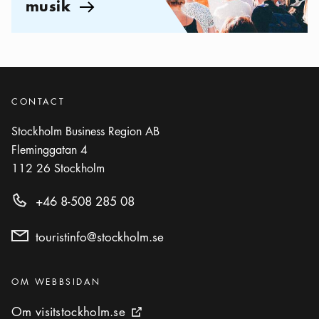
musik
Pil ikon
CONTACT
Stockholm Business Region AB
Fleminggatan 4
112 26
Stockholm
+46 8-508 285 08
touristinfo@stockholm.se
Kategorier
:
OM WEBBSIDAN
Om visitstockholm.se
Om visitstockholm.se
Extern ikon