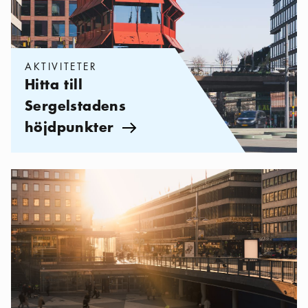
AKTIVITETER
Hitta till
Sergelstadens
höjdpunkter
Pil ikon
Kategorier:
Sevärdheter
,
Sevärdheter i City och Norrmalm