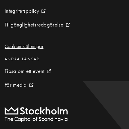
Integritetspolicy
Integritetspolicy
Extern ikon
Tillgänglighetsredogörelse
Tillgänglighetsredogörelse
Extern ikon
Cookieinställningar
Cookieinställningar
Kategorier
:
ANDRA LÄNKAR
Tipsa om ett event
Tipsa om ett event
Extern ikon
För media
För media
Extern ikon
Till startsidan