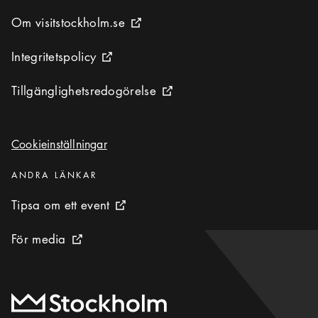
Om visitstockholm.se
Om visitstockholm.se
Extern ikon
Integritetspolicy
Integritetspolicy
Extern ikon
Tillgänglighetsredogörelse
Tillgänglighetsredogörelse
Extern ikon
Cookieinställningar
Cookieinställningar
Kategorier
:
ANDRA LÄNKAR
Tipsa om ett event
Tipsa om ett event
Extern ikon
För media
För media
Extern ikon
Till startsidan