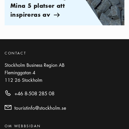
Mina 5 platser att
inspireras av
Pil ikon
CONTACT
Stockholm Business Region AB
Fleminggatan 4
112 26
Stockholm
+46 8-508 285 08
touristinfo@stockholm.se
Kategorier
:
OM WEBBSIDAN