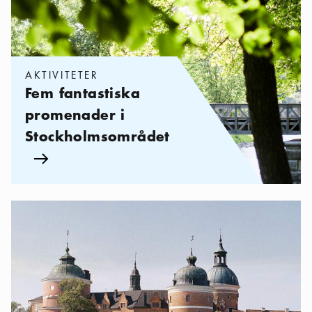
AKTIVITETER
Fem fantastiska
promenader i
Stockholmsområdet
Pil ikon
Kategorier:
Utflykter
,
Utflyktstips: fantastiska slott i Stockholm