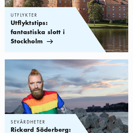
UTFLYKTER
Utflyktstips:
fantastiska slott i
Stockholm
Pil ikon
Kategorier:
Sevärdheter
,
Rickard Söderberg: Mina 5 platser att 
SEVÄRDHETER
Rickard Söderberg: