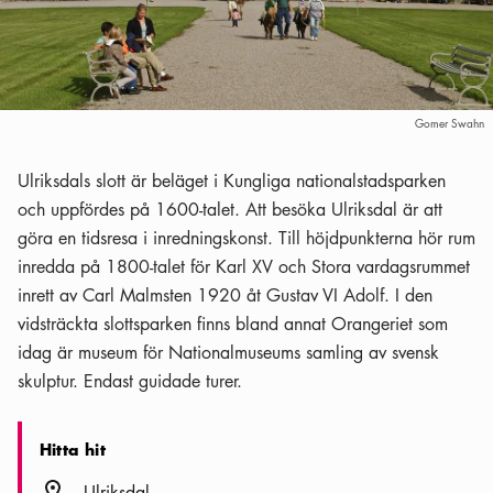
Gomer Swahn
Ulriksdals slott är beläget i Kungliga nationalstadsparken
och uppfördes på 1600-talet. Att besöka Ulriksdal är att
göra en tidsresa i inredningskonst. Till höjdpunkterna hör rum
inredda på 1800-talet för Karl XV och Stora vardagsrummet
inrett av Carl Malmsten 1920 åt Gustav VI Adolf. I den
vidsträckta slottsparken finns bland annat Orangeriet som
idag är museum för Nationalmuseums samling av svensk
skulptur. Endast guidade turer.
Hitta hit
Plats ikon
Ulriksdal