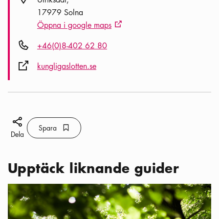
17979 Solna
Öppna i google maps
Extern ikon
Telefon ikon
+46(0)8-402 62 80
Extern ikon
kungligaslotten.se
Dela ikon
Spara
Bokmärke ikon
Spara
Dela
Upptäck liknande guider
Kategorier:
Aktiviteter
,
Fem fantastiska promenader i Stockhol