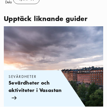
Spara
Dela
Upptäck liknande guider
Kategorier:
Sevärdheter
,
Sevärdheter och aktiviteter i Vasastan
SEVÄRDHETER
Sevärdheter och
aktiviteter i Vasastan
Pil ikon