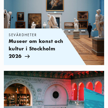
SEVÄRDHETER
Museer om konst och
kultur i Stockholm
2026
Pil ikon
Kategorier:
Sevärdheter
,
Kvällsöppna museer i Stockholm