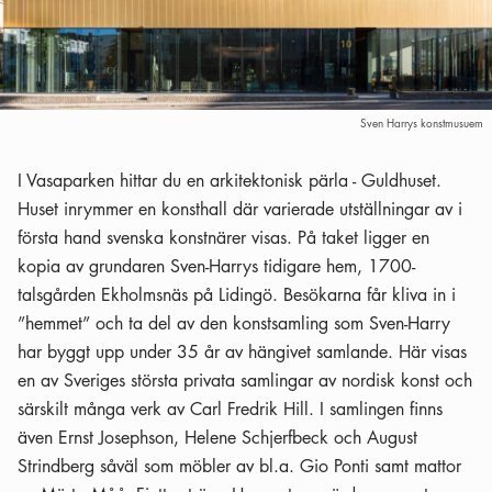
Sven Harrys konstmusuem
I Vasaparken hittar du en arkitektonisk pärla - Guldhuset.
Huset inrymmer en konsthall där varierade utställningar av i
första hand svenska konstnärer visas. På taket ligger en
kopia av grundaren Sven-Harrys tidigare hem, 1700-
talsgården Ekholmsnäs på Lidingö. Besökarna får kliva in i
”hemmet” och ta del av den konstsamling som Sven-Harry
har byggt upp under 35 år av hängivet samlande. Här visas
en av Sveriges största privata samlingar av nordisk konst och
särskilt många verk av Carl Fredrik Hill. I samlingen finns
även Ernst Josephson, Helene Schjerfbeck och August
Strindberg såväl som möbler av bl.a. Gio Ponti samt mattor