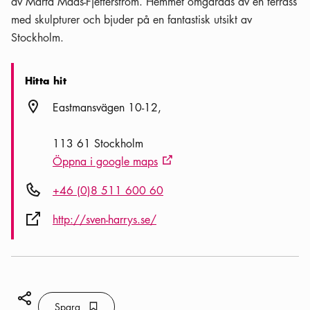
av Märta Måås-Fjetterström. Hemmet omgärdas av en terrass
med skulpturer och bjuder på en fantastisk utsikt av
Stockholm.
Hitta hit
Plats ikon
Eastmansvägen 10-12
113 61 Stockholm
Öppna i google maps
Extern ikon
Telefon ikon
+46 (0)8 511 600 60
Extern ikon
http://sven-harrys.se/
Dela ikon
Spara
Bokmärke ikon