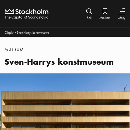
Hem
Sök ikon
Min lista
Bokmärke iko
Stäng
Stäng
Sök
Min lista
Meny
Brödsmulor:
Objekt
Sven-Harrys konstmuseum
Pul ikon
Kategorier
:
MUSEUM
Sven-Harrys konstmuseum