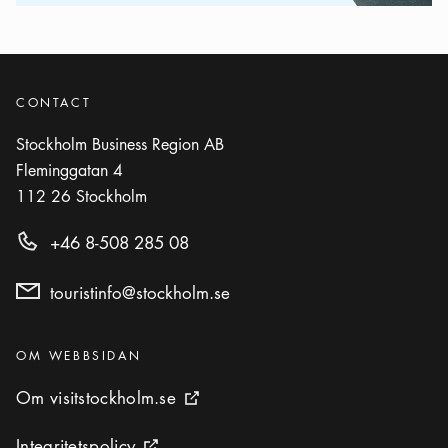
CONTACT
Stockholm Business Region AB
Fleminggatan 4
112 26
Stockholm
+46 8-508 285 08
touristinfo@stockholm.se
Kategorier
:
OM WEBBSIDAN
Om visitstockholm.se
Om visitstockholm.se
Extern ikon
Integritetspolicy
Integritetspolicy