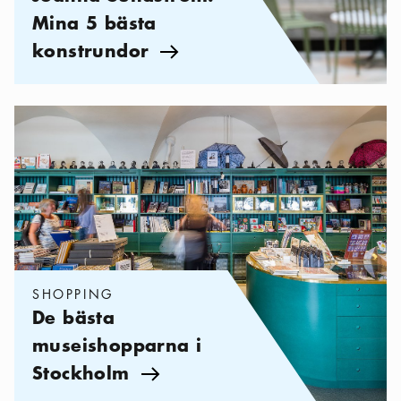
Mina 5 bästa
konstrundor
Pil ikon
Kategorier:
Shopping
,
De bästa museishopparna i Stockholm
SHOPPING
De bästa
museishopparna i
Stockholm
Pil ikon