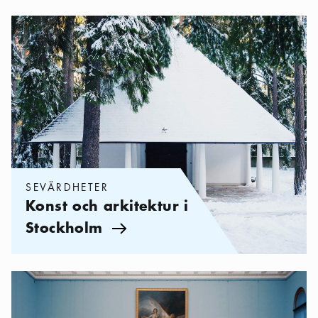
Kategorier:
Sevärdheter
,
Konst och arkitektur i Stockholm
SEVÄRDHETER
Konst och arkitektur i
Stockholm
Pil ikon
Kategorier:
Sevärdheter
,
Museer om konst och kultur i Stockh