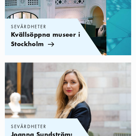
SEVÄRDHETER
Kvällsöppna museer i
Stockholm
Pil ikon
Kategorier:
Sevärdheter
,
Joanna Sundström: Mina 5 bästa kons
SEVÄRDHETER
Joanna Sundström: