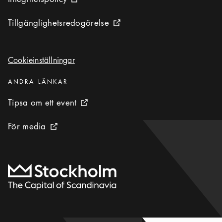
Extern ikon
Tillgänglighetsredogörelse
Tillgänglighetsredogörelse
Extern ikon
Cookieinställningar
Cookieinställningar
Kategorier
:
ANDRA LÄNKAR
Tipsa om ett event
Tipsa om ett event
Extern ikon
För media
För media
Extern ikon
Till startsidan