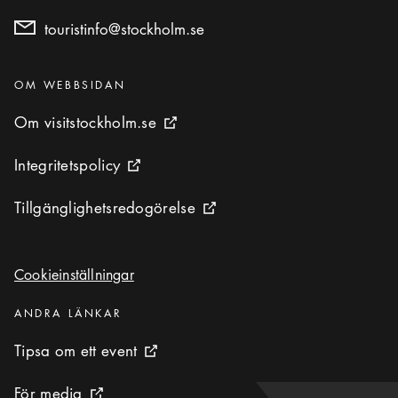
touristinfo@stockholm.se
Kategorier
:
OM WEBBSIDAN
Om visitstockholm.se
Om visitstockholm.se
Extern ikon
Integritetspolicy
Integritetspolicy
Extern ikon
Tillgänglighetsredogörelse
Tillgänglighetsredogörelse
Extern ikon
Cookieinställningar
Cookieinställningar
Kategorier
:
ANDRA LÄNKAR
Tipsa om ett event
Tipsa om ett event
Extern ikon
För media
För media
Extern ikon