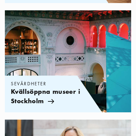
Kategorier:
Sevärdheter
,
Kvällsöppna museer i Stockholm
SEVÄRDHETER
Kvällsöppna museer i
Stockholm
Pil ikon
Kategorier:
Sevärdheter
,
Joanna Sundström: Mina 5 bästa kons