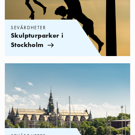
SEVÄRDHETER
Skulpturparker i
Stockholm
Pil ikon
Kategorier:
Sevärdheter
,
Sevärdheter på Djurgården