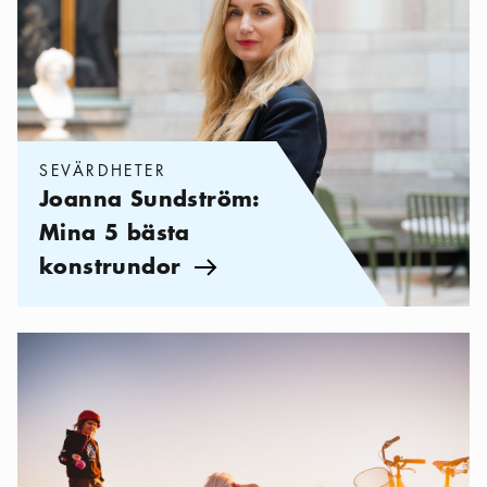
SEVÄRDHETER
Joanna Sundström:
Mina 5 bästa
konstrundor
Pil ikon
Kategorier:
,
Hundvänliga Stockholm — en guide för dig med 