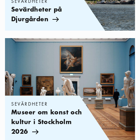
SEVÄRDHETER
Sevärdheter på
Djurgården
Pil ikon
Kategorier:
Sevärdheter
,
Museer om konst och kultur i Stockh
SEVÄRDHETER
Museer om konst och
kultur i Stockholm
2026
Pil ikon