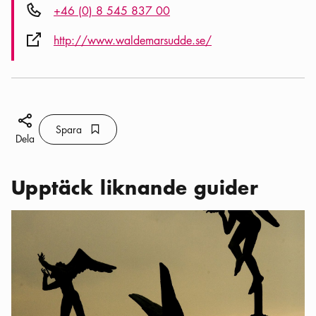
Telefon ikon
+46 (0) 8 545 837 00
Extern ikon
http://www.waldemarsudde.se/
Dela ikon
Spara
Bokmärke ikon
Spara
Dela
Upptäck liknande guider
Kategorier:
Sevärdheter
,
Skulpturparker i Stockholm