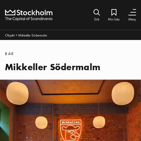
Hem
Sök ikon
Min lista
Bokmärke iko
Stäng
Stäng
Sök
Min lista
Meny
Brödsmulor:
Objekt
Mikkeller Södermalm
Pul ikon
Kategorier
:
BAR
Mikkeller Södermalm