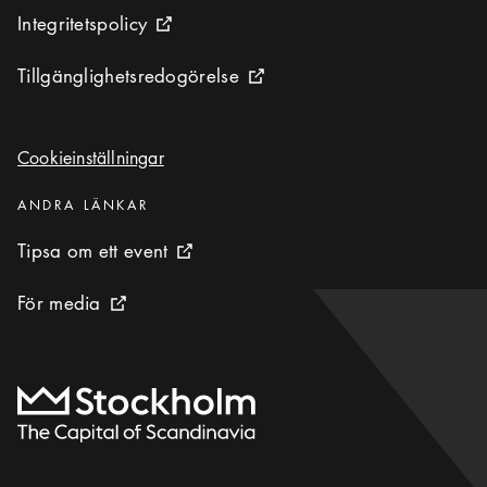
Integritetspolicy
Integritetspolicy
Extern ikon
Tillgänglighetsredogörelse
Tillgänglighetsredogörelse
Extern ikon
Cookieinställningar
Cookieinställningar
Kategorier
:
ANDRA LÄNKAR
Tipsa om ett event
Tipsa om ett event
Extern ikon
För media
För media
Extern ikon
Till startsidan