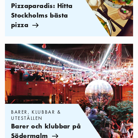
Pizzaparadis: Hitta
Stockholms bästa
pizza
Pil ikon
Kategorier:
Barer, klubbar & uteställen
,
Barer och klubbar på 
BARER, KLUBBAR &
UTESTÄLLEN
Barer och klubbar på
Södermalm
Pil ikon