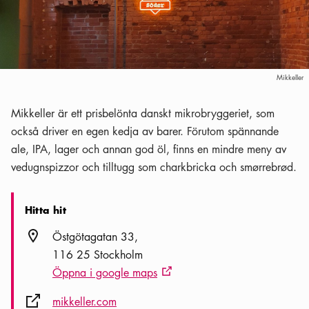
Mikkeller
Mikkeller är ett prisbelönta danskt mikrobryggeriet, som
också driver en egen kedja av barer. Förutom spännande
ale, IPA, lager och annan god öl, finns en mindre meny av
vedugnspizzor och tilltugg som charkbricka och smørrebrød.
Hitta hit
Plats ikon
Östgötagatan 33
116 25 Stockholm
Öppna i google maps
Extern ikon
Extern ikon
mikkeller.com