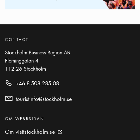
CONTACT
Stockholm Business Region AB
Fleminggatan 4
112 26
Stockholm
+46 8-508 285 08
touristinfo@stockholm.se
Kategorier
:
OM WEBBSIDAN
Om visitstockholm.se
Om visitstockholm.se
Extern ikon