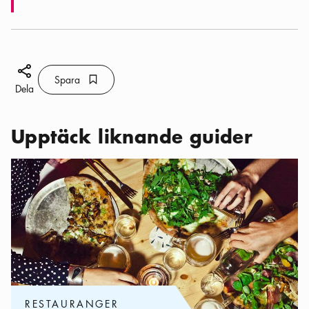
Dela ikon
Spara
Bokmärke ikon
Spara
Dela
Upptäck liknande guider
Kategorier:
Restauranger
,
Pizzaparadis: Hitta Stockholms bästa
RESTAURANGER