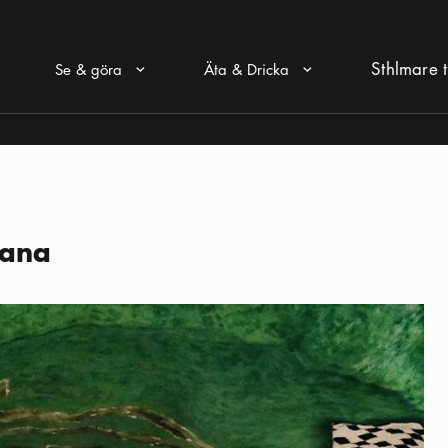
Sthlmare t
Se & göra
Äta & Dricka
Pul ikon
Pul ikon
bana