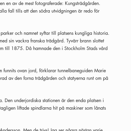
ven en av de mest fotograferade: Kungsträdgården.
alla fall tills att den södra utvidgningen är redo för
arker och namnet syftar till platsens kungliga historia.
ed sin vackra franska trädgård. Tyvärr brann slottet
 fram till 1875. Då hamnade den i Stockholm Stads vård
m funnits ovan jord, förklarar tunnelbaneguiden Marie
rerad av den forna trädgården och statyerna runt om på
a. Den underjordiska stationen är den enda platsen i
gligen liftade spindlarna hit på maskiner som lånats
 Andersson. Men de trivs! Jag ser några nästan varje