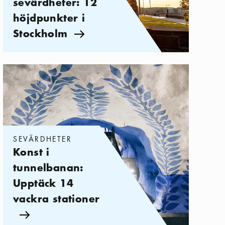
sevärdheter: 12
höjdpunkter i
Stockholm
Pil ikon
Kategorier:
Sevärdheter
,
Konst i tunnelbanan: Upptäck 14 vackra
SEVÄRDHETER
Konst i
tunnelbanan:
Upptäck 14
vackra stationer
Pil ikon