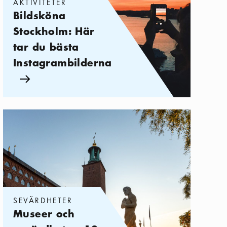
AKTIVITETER
Bildsköna
Stockholm: Här
tar du bästa
Instagrambilderna
Pil ikon
Kategorier:
Sevärdheter
,
Museer och sevärdheter: 12 höjdpunkte
SEVÄRDHETER
Museer och