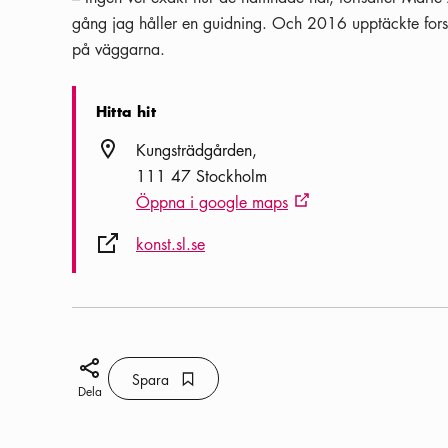
gång jag håller en guidning. Och 2016 upptäckte fors
på väggarna.
Hitta hit
Plats ikon
Kungsträdgården
111 47 Stockholm
Öppna i google maps
Extern ikon
Extern ikon
konst.sl.se
Dela ikon
Spara
Bokmärke ikon
Spara
Dela