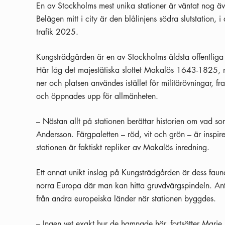
En av Stockholms mest unika stationer är väntat nog ä
Belägen mitt i city är den blålinjens södra slutstation, i 
trafik 2025.
Kungsträdgården är en av Stockholms äldsta offentliga p
Här låg det majestätiska slottet Makalös 1643-1825, m
ner och platsen användes istället för militärövningar,
och öppnades upp för allmänheten.
– Nästan allt på stationen berättar historien om vad so
Andersson. Färgpaletten – röd, vit och grön – är inspi
stationen är faktiskt repliker av Makalös inredning.
Ett annat unikt inslag på Kungsträdgården är dess faun
norra Europa där man kan hitta gruvdvärgspindeln. Anta
från andra europeiska länder när stationen byggdes.
– Ingen vet exakt hur de hamnade här, fortsätter Marie