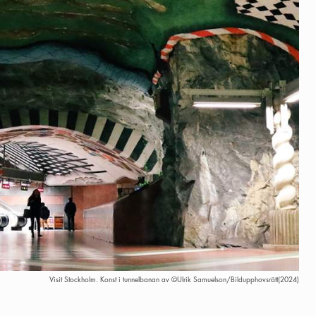
Visit Stockholm. Konst i tunnelbanan av ©Ulrik Samuelson/Bildupphovsrätt(2024)