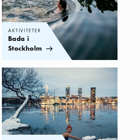
AKTIVITETER
Bada i
Stockholm
Pil ikon
Kategorier:
Aktiviteter
,
Vinterbada i Stockholm