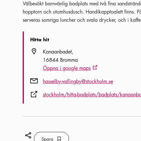
Välbesökt barnvänlig badplats med två fina sandstrände
hopptorn och utomhusdusch. Handikapptoalett finns. 
serveras somriga luncher och svala drycker, och i kaffeb
Hitta hit
Plats ikon
Kanaanbadet
16844 Bromma
Öppna i google maps
Extern ikon
Post ikon
hasselby-vallingby@stockholm.se
Extern ikon
stockholm/hitta-badplats/badplats/kanaanb
Dela ikon
Spara
Bokmärke ikon