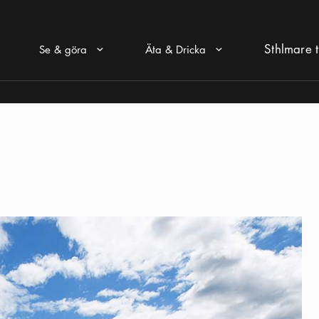
Sthlmare t
Se & göra
Äta & Dricka
Pul ikon
Pul ikon