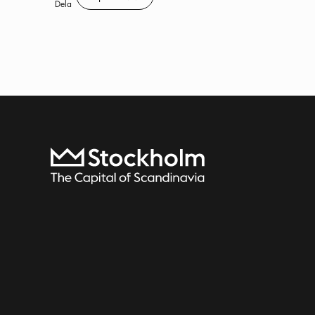
Spara
Dela
Till startsidan