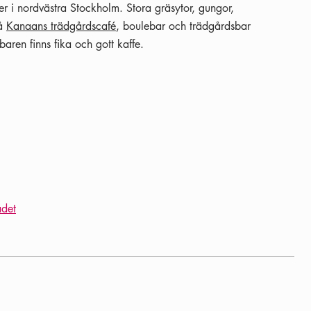
r i nordvästra Stockholm. Stora gräsytor, gungor,
På
Kanaans trädgårdscafé
, boulebar och trädgårdsbar
aren finns fika och gott kaffe.
adet