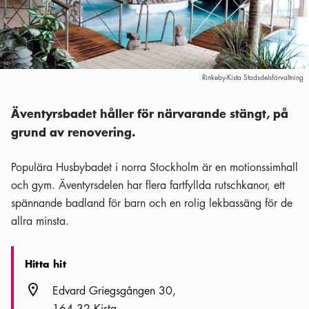
Rinkeby-Kista Stadsdelsförvaltning
Äventyrsbadet håller för närvarande stängt, på
grund av renovering.
Populära Husbybadet i norra Stockholm är en motionssimhall
och gym. Äventyrsdelen har flera fartfyllda rutschkanor, ett
spännande badland för barn och en rolig lekbassäng för de
allra minsta.
Hitta hit
Plats ikon
Edvard Griegsgången 30
164 32 Kista