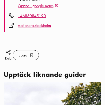
Öppna i google maps
Extern ikon
Telefon ikon
+46850845190
Extern ikon
motionera.stockholm
Dela ikon
Spara
Bokmärke ikon
Spara
Dela
Upptäck liknande guider
Kategorier:
Aktiviteter
,
Få en fin familjedag i Akalla