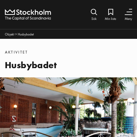
Hem
Sök ikon
Min lista
Bokmärke iko
Stäng
Stäng
Sök
Min lista
Meny
Brödsmulor:
Objekt
Husbybadet
Pul ikon
Kategorier
:
AKTIVITET
Husbybadet