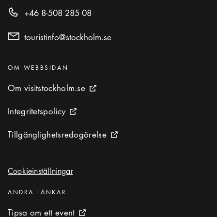
+46 8-508 285 08
touristinfo@stockholm.se
Kategorier
:
OM WEBBSIDAN
Om visitstockholm.se
Om visitstockholm.se
Extern ikon
Integritetspolicy
Integritetspolicy
Extern ikon
Tillgänglighetsredogörelse
Tillgänglighetsredogörelse
Extern ikon
Cookieinställningar
Cookieinställningar
Kategorier
:
ANDRA LÄNKAR
Tipsa om ett event
Tipsa om ett event
Extern ikon