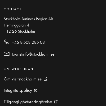
CONTACT
Stockholm Business Region AB
Fleminggatan 4
112 26
Stockholm
+46 8-508 285 08
touristinfo@stockholm.se
Kategorier
:
OM WEBBSIDAN
Om visitstockholm.se
Om visitstockholm.se
Extern ikon
Integritetspolicy
Integritetspolicy
Extern ikon
Tillgänglighetsredogörelse
Tillgänglighetsredogörelse
Extern ikon