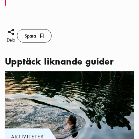
Dela ikon
Spara
Bokmärke ikon
Spara
Dela
Upptäck liknande guider
Kategorier:
Aktiviteter
,
Bada i Stockholm
AKTIVITETER