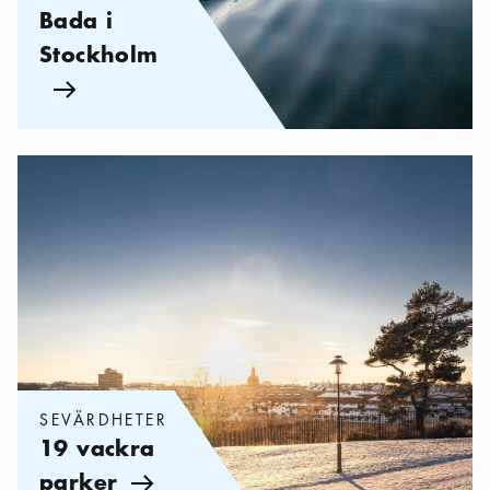
Bada i
Stockholm
Pil ikon
Kategorier:
Sevärdheter
,
19 vackra parker
SEVÄRDHETER
19 vackra
parker
Pil ikon