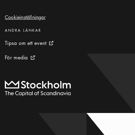
Cookieinställningar
Cookieinställningar
Kategorier
:
ANDRA LÄNKAR
Tipsa om ett event
Tipsa om ett event
Extern ikon
För media
För media
Extern ikon
Till startsidan