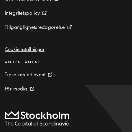
Extern ikon
Integritetspolicy
Integritetspolicy
Extern ikon
Tillgänglighetsredogörelse
Tillgänglighetsredogörelse
Extern ikon
Cookieinställningar
Cookieinställningar
Kategorier
:
ANDRA LÄNKAR
Tipsa om ett event
Tipsa om ett event
Extern ikon
För media
För media
Extern ikon
Till startsidan