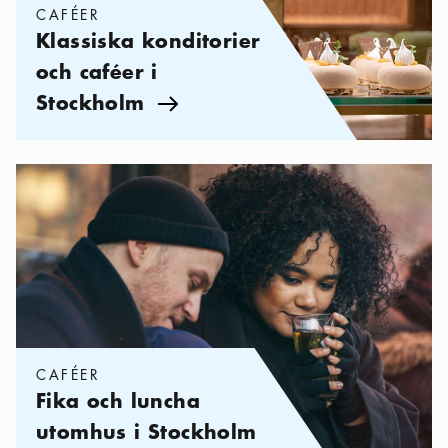
CAFÉER
Klassiska konditorier
och caféer i
Stockholm
Pil ikon
Kategorier:
Caféer
,
Fika och luncha utomhus i Stockholm
CAFÉER
Fika och luncha
utomhus i Stockholm