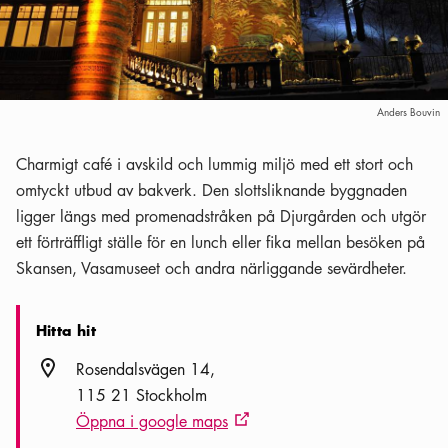
Anders Bouvin
Charmigt café i avskild och lummig miljö med ett stort och
omtyckt utbud av bakverk. Den slottsliknande byggnaden
ligger längs med promenadstråken på Djurgården och utgör
ett förträffligt ställe för en lunch eller fika mellan besöken på
Skansen, Vasamuseet och andra närliggande sevärdheter.
Hitta hit
Plats ikon
Rosendalsvägen 14
115 21 Stockholm
Öppna i google maps
Extern ikon