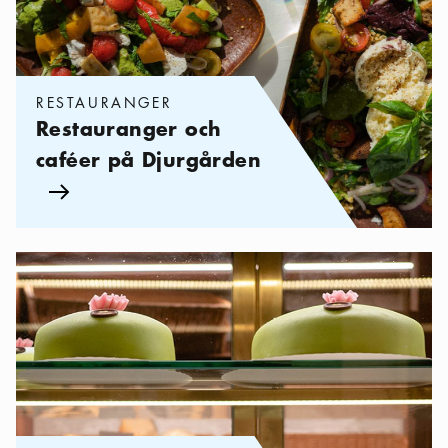
RESTAURANGER
Restauranger och
caféer på Djurgården
Pil ikon
Kategorier:
Caféer
,
Klassiska konditorier och caféer i Stockhol