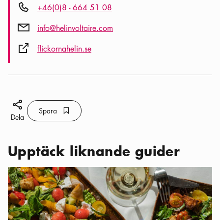
Telefon ikon
+46(0)8 - 664 51 08
Post ikon
info@helinvoltaire.com
Extern ikon
flickornahelin.se
Dela ikon
Spara
Bokmärke ikon
Spara
Dela
Upptäck liknande guider
Kategorier:
Restauranger
,
Restauranger och caféer på Djurgård