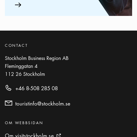
Pil ikon
CONTACT
Stockholm Business Region AB
Fleminggatan 4
112 26
Stockholm
+46 8-508 285 08
touristinfo@stockholm.se
Kategorier
:
OM WEBBSIDAN
Om visitstockholm.se
Om visitstockholm.se