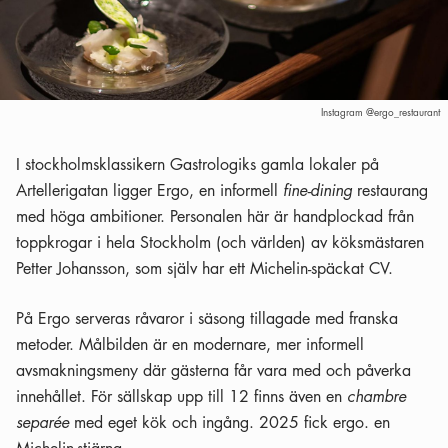
Instagram @ergo_restaurant
I stockholmsklassikern Gastrologiks gamla lokaler på
Artellerigatan ligger Ergo, en informell
fine-dining
restaurang
med höga ambitioner. Personalen här är handplockad från
toppkrogar i hela Stockholm (och världen) av köksmästaren
Petter Johansson, som själv har ett Michelin-späckat CV.
På Ergo serveras råvaror i säsong tillagade med franska
metoder. Målbilden är en modernare, mer informell
avsmakningsmeny där gästerna får vara med och påverka
innehållet. För sällskap upp till 12 finns även en
chambre
separée
med eget kök och ingång. 2025 fick ergo. en