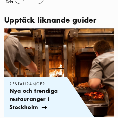
Spara
Dela
Upptäck liknande guider
Kategorier:
Restauranger
,
Nya och trendiga restauranger i Sto
RESTAURANGER
Nya och trendiga
restauranger i
Stockholm
Pil ikon