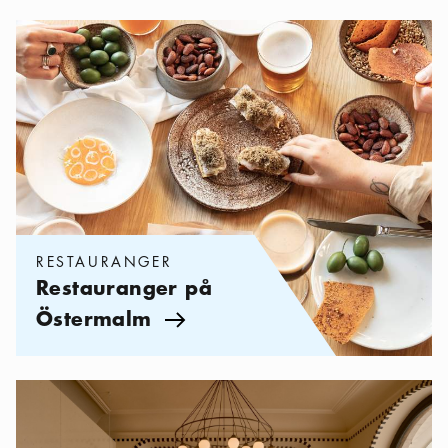
Kategorier:
Restauranger
,
Restauranger på Östermalm
RESTAURANGER
Restauranger på
Östermalm
Pil ikon
Kategorier:
Restauranger
,
Stockholms alla Michelinkrogar