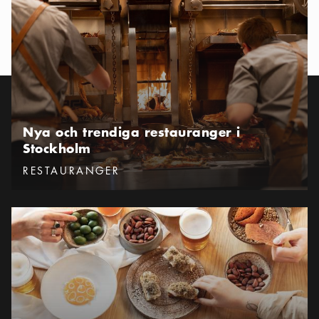
Nya och trendiga restauranger i
Stockholm
Kategorier
:
RESTAURANGER
Restauranger på Östermalm