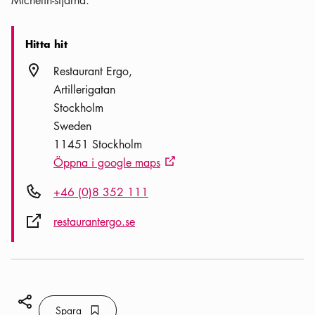
Michelin-stjärna.
Hitta hit
Plats ikon
Restaurant Ergo
Artillerigatan
Stockholm
Sweden
11451 Stockholm
Öppna i google maps
Extern ikon
Telefon ikon
+46 (0)8 352 111
Extern ikon
restaurantergo.se
Dela ikon
Spara
Bokmärke ikon