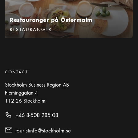
Restauranger på Östermalm
Kategorier
:
RESTAURANGER
CONTACT
Stockholm Business Region AB
Fleminggatan 4
112 26
Stockholm
+46 8-508 285 08
touristinfo@stockholm.se