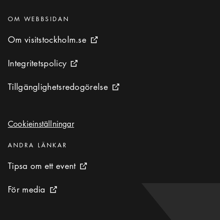
Kategorier
:
OM WEBBSIDAN
Om visitstockholm.se
Om visitstockholm.se
Extern ikon
Integritetspolicy
Integritetspolicy
Extern ikon
Tillgänglighetsredogörelse
Tillgänglighetsredogörelse
Extern ikon
Cookieinställningar
Cookieinställningar
Kategorier
:
ANDRA LÄNKAR
Tipsa om ett event
Tipsa om ett event
Extern ikon
För media
För media
Extern ikon