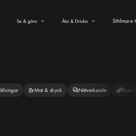
Sthlmare t
Se & göra
Äta & Dricka
Pul ikon
Pul ikon
ällningar
Mat & dryck
Nätverkande
Scen 