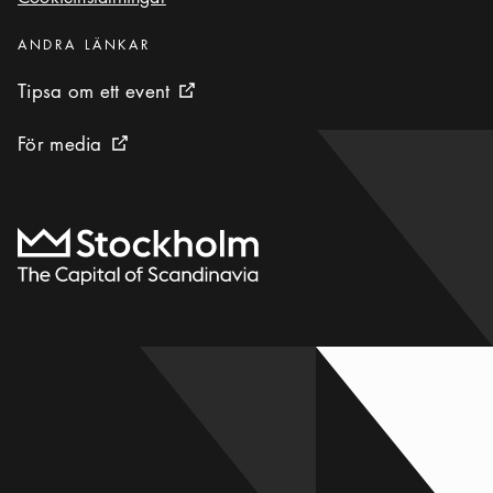
Cookieinställningar
Kategorier
:
ANDRA LÄNKAR
Tipsa om ett event
Tipsa om ett event
Extern ikon
För media
För media
Extern ikon
Till startsidan