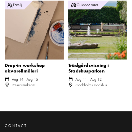
Drop-in workshop akvarellmåleri
Trädgårdsvisning i Stadshuspar
Familj
Guidade turer
Drop-in workshop
Trädgårdsvisning i
akvarellmåleri
Stadshusparken
Kalender ikon
Aug 14 - Aug 15
Kalender ikon
Aug 11 - Aug 12
Plats ikon
Plats ikon
Presentmakeriet
Stockholms stadshus
CONTACT