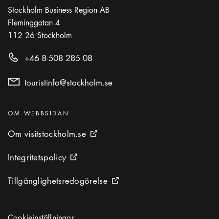
Stockholm Business Region AB
Fleminggatan 4
112 26
Stockholm
+46 8-508 285 08
touristinfo@stockholm.se
Kategorier
:
OM WEBBSIDAN
Om visitstockholm.se
Om visitstockholm.se
Extern ikon
Integritetspolicy
Integritetspolicy
Extern ikon
Tillgänglighetsredogörelse
Tillgänglighetsredogörelse
Extern ikon
Cookieinställningar