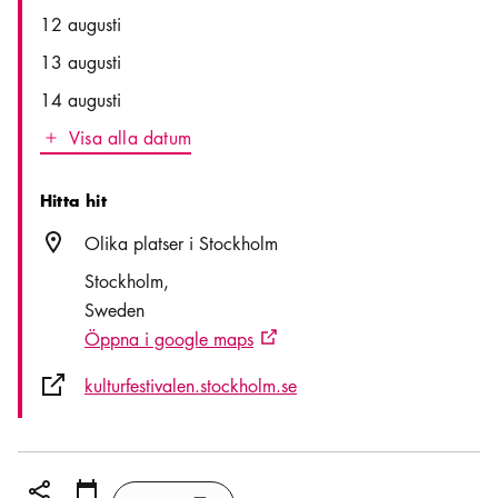
Date
Time
12 augusti
13 augusti
14 augusti
Visa alla datum
Icon.plusAltText
Visa alla datum
Hitta hit
Plats ikon
Olika platser i Stockholm
Stockholm
Sweden
Öppna i google maps
Extern ikon
Extern ikon
kulturfestivalen.stockholm.se
Dela ikon
Lägg till
Kalender ikon