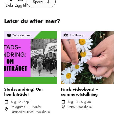
Spara
Bokmärke ikon
Spara
Dela
Lägg till
Letar du efter mer?
Stadsvandring: Om hembiträdet
Finsk videokonst – sommarutstäl
Guidade turer
Utställningar
Stadsvandring: Om
Finsk videokonst –
hembiträdet
sommarutställning
Kalender ikon
Aug 12 - Sep 1
Kalender ikon
Aug 13 - Aug 30
Plats ikon
Dalagatan 11, utanför
Detroit Stockholm
Plats ikon
Eastmaninstitutet i Stockholm