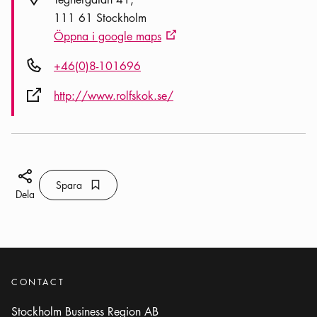
111 61 Stockholm
Öppna i google maps
Extern ikon
Telefon ikon
+46(0)8-101696
Extern ikon
http://www.rolfskok.se/
Dela ikon
Spara
Bokmärke ikon
Spara
Dela
CONTACT
Stockholm Business Region AB