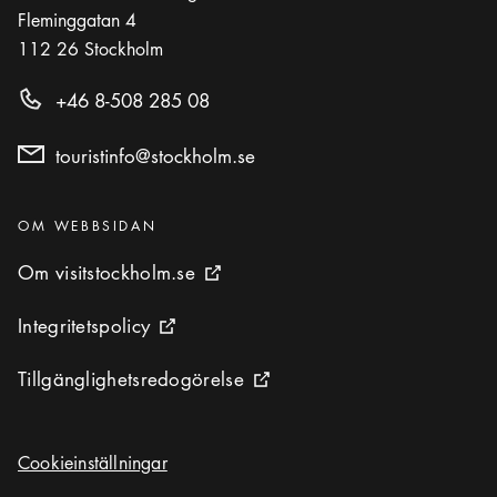
Fleminggatan 4
112 26
Stockholm
+46 8-508 285 08
touristinfo@stockholm.se
Kategorier
:
OM WEBBSIDAN
Om visitstockholm.se
Om visitstockholm.se
Extern ikon
Integritetspolicy
Integritetspolicy
Extern ikon
Tillgänglighetsredogörelse
Tillgänglighetsredogörelse
Extern ikon
Cookieinställningar
Cookieinställningar