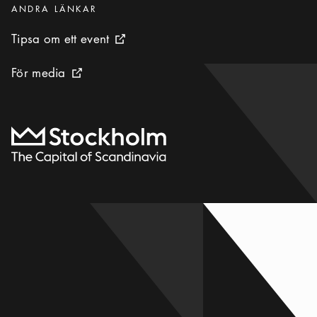
Kategorier
:
ANDRA LÄNKAR
Tipsa om ett event
Tipsa om ett event
Extern ikon
För media
För media
Extern ikon
Till startsidan