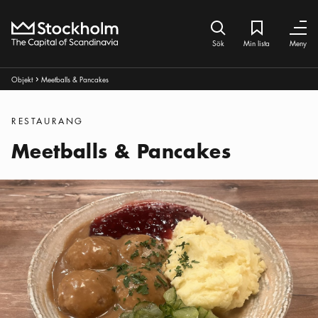
Hem
Sök ikon
Min lista
Bokmärke iko
Stäng
Stäng
Sök
Min lista
Meny
Brödsmulor:
Objekt
Meetballs & Pancakes
Pul ikon
Kategorier
:
RESTAURANG
Meetballs & Pancakes