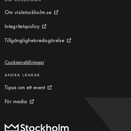
Om visitstockholm.se
Om visitstockholm.se
Extern ikon
Integritetspolicy
Integritetspolicy
Extern ikon
Tillgänglighetsredogörelse
Tillgänglighetsredogörelse
Extern ikon
Cookieinställningar
Cookieinställningar
Kategorier
:
ANDRA LÄNKAR
Tipsa om ett event
Tipsa om ett event
Extern ikon
För media
För media
Extern ikon
Till startsidan