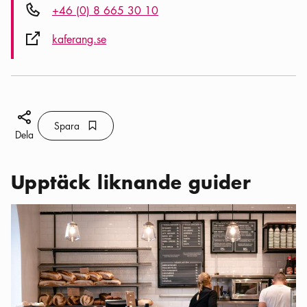
Telefon ikon
+46 (0) 8 665 30 10
Extern ikon
kaferang.se
Dela ikon
Spara
Bokmärke ikon
Spara
Dela
Upptäck liknande guider
Kategorier:
Caféer
,
Designcaféer i Stockholm