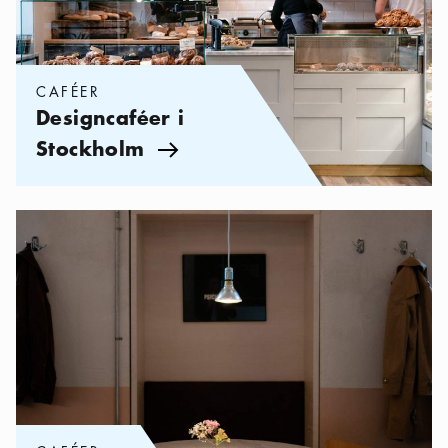
CAFÉER
Designcaféer i
Stockholm
Pil ikon
Kategorier:
Caféer
,
Ta en fika i City