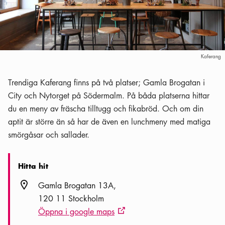
Kaferang
Trendiga Kaferang finns på två platser; Gamla Brogatan i
City och Nytorget på Södermalm. På båda platserna hittar
du en meny av fräscha tilltugg och fikabröd. Och om din
aptit är större än så har de även en lunchmeny med matiga
smörgåsar och sallader.
Hitta hit
Plats ikon
Gamla Brogatan 13A
120 11 Stockholm
Öppna i google maps
Extern ikon