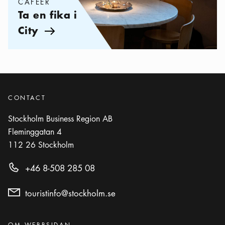
CAFÉER
Ta en fika i
City
Pil ikon
CONTACT
Stockholm Business Region AB
Fleminggatan 4
112 26
Stockholm
+46 8-508 285 08
touristinfo@stockholm.se
Kategorier
:
OM WEBBSIDAN