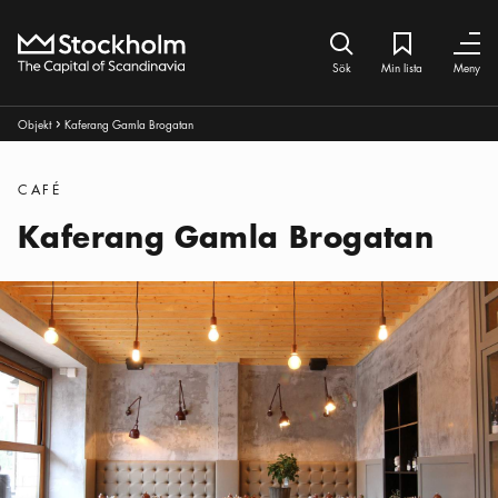
Hem
Sök ikon
Min lista
Bokmärke iko
Stäng
Stäng
Sök
Min lista
Meny
Brödsmulor:
Objekt
Kaferang Gamla Brogatan
Pul ikon
Kategorier
:
CAFÉ
Kaferang Gamla Brogatan