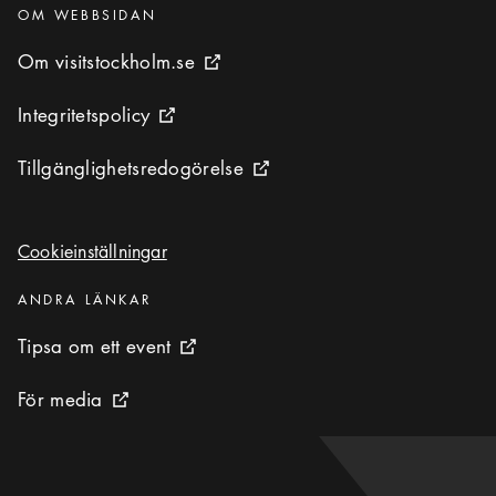
Kategorier
:
OM WEBBSIDAN
Om visitstockholm.se
Om visitstockholm.se
Extern ikon
Integritetspolicy
Integritetspolicy
Extern ikon
Tillgänglighetsredogörelse
Tillgänglighetsredogörelse
Extern ikon
Cookieinställningar
Cookieinställningar
Kategorier
:
ANDRA LÄNKAR
Tipsa om ett event
Tipsa om ett event
Extern ikon
För media
För media
Extern ikon