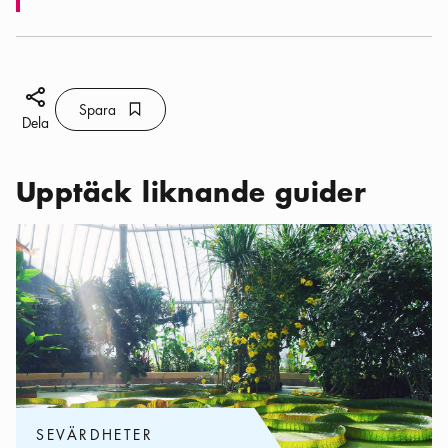
Dela ikon
Spara
Bokmärke ikon
Spara
Dela
Upptäck liknande guider
Kategorier:
Sevärdheter
,
Min heldagsutflykt med konst och natur
SEVÄRDHETER