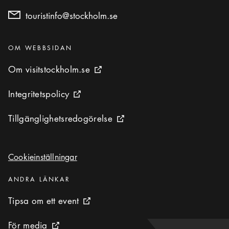
touristinfo@stockholm.se
Kategorier
:
OM WEBBSIDAN
Om visitstockholm.se
Om visitstockholm.se
Extern ikon
Integritetspolicy
Integritetspolicy
Extern ikon
Tillgänglighetsredogörelse
Tillgänglighetsredogörelse
Extern ikon
Cookieinställningar
Cookieinställningar
Kategorier
:
ANDRA LÄNKAR
Tipsa om ett event
Tipsa om ett event
Extern ikon
För media
För media
Extern ikon