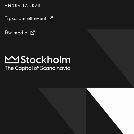
Kategorier
:
ANDRA LÄNKAR
Tipsa om ett event
Tipsa om ett event
Extern ikon
För media
För media
Extern ikon
Till startsidan