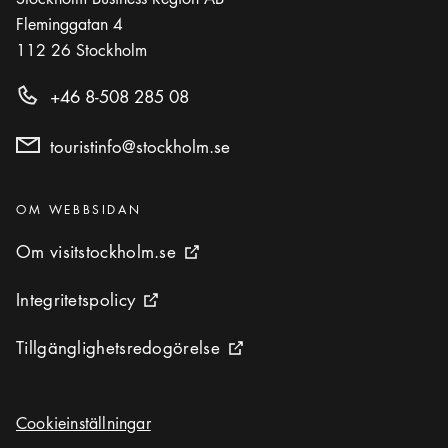
Fleminggatan 4
112 26
Stockholm
+46 8-508 285 08
touristinfo@stockholm.se
Kategorier
:
OM WEBBSIDAN
Om visitstockholm.se
Om visitstockholm.se
Extern ikon
Integritetspolicy
Integritetspolicy
Extern ikon
Tillgänglighetsredogörelse
Tillgänglighetsredogörelse
Extern ikon
Cookieinställningar
Cookieinställningar