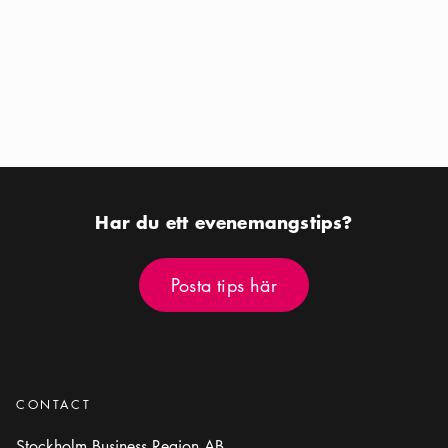
Kalender ikon
Aug 8 - Aug 10
Kalender ikon
Aug 12 - Aug 16
Plats ikon
Plats ikon
Strawberry Arena
Riddarfjärden
Har du ett evenemangstips?
Posta tips här
Posta tips här
CONTACT
Stockholm Business Region AB