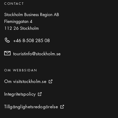
CONTACT
Stockholm Business Region AB
Fleminggatan 4
112 26
Stockholm
+46 8-508 285 08
touristinfo@stockholm.se
Kategorier
:
OM WEBBSIDAN
Om visitstockholm.se
Om visitstockholm.se
Extern ikon
Integritetspolicy
Integritetspolicy
Extern ikon
Tillgänglighetsredogörelse
Tillgänglighetsredogörelse
Extern ikon