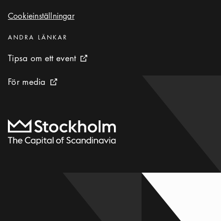
Cookieinställningar
Cookieinställningar
Kategorier
:
ANDRA LÄNKAR
Tipsa om ett event
Tipsa om ett event
Extern ikon
För media
För media
Extern ikon
Till startsidan