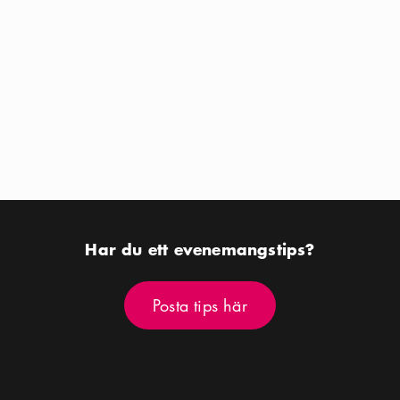
Kalender ikon
Aug 12 - Aug 16
Kalender ikon
Aug 14 - Aug 16
Plats ikon
Plats ikon
Riddarfjärden
Kungsträdgården
Har du ett evenemangstips?
Posta tips här
Posta tips här