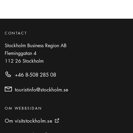
CONTACT
Stockholm Business Region AB
Fleminggatan 4
112 26
Stockholm
+46 8-508 285 08
touristinfo@stockholm.se
Kategorier
:
OM WEBBSIDAN
Om visitstockholm.se
Om visitstockholm.se
Extern ikon