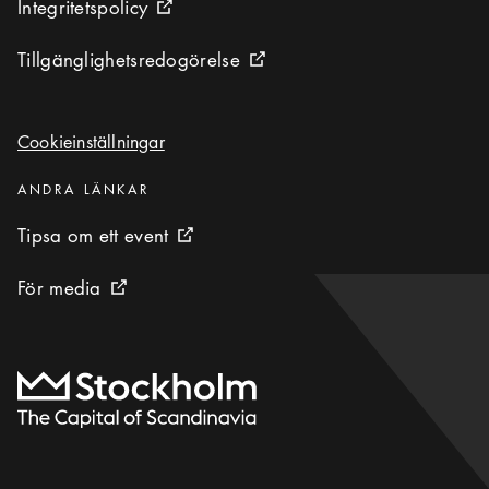
Integritetspolicy
Integritetspolicy
Extern ikon
Tillgänglighetsredogörelse
Tillgänglighetsredogörelse
Extern ikon
Cookieinställningar
Cookieinställningar
Kategorier
:
ANDRA LÄNKAR
Tipsa om ett event
Tipsa om ett event
Extern ikon
För media
För media
Extern ikon
Till startsidan