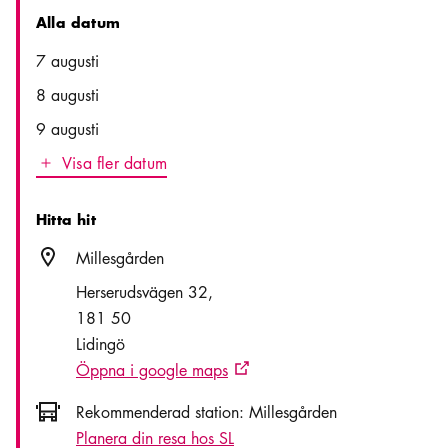
Alla datum
Date
Time
7 augusti
8 augusti
9 augusti
Visa fler datum
Icon.plusAltText
Visa fler datum
Hitta hit
Plats ikon
Millesgården
Herserudsvägen 32
181 50
Lidingö
Öppna i google maps
Extern ikon
Icon.busAltText
Rekommenderad station:
Millesgården
Planera din resa hos SL