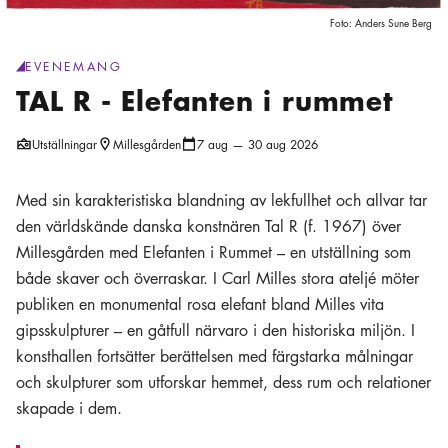
Foto:
Anders Sune Berg
EVENEMANG
generic.category
:
TAL R - Elefanten i rummet
Utställningar
Millesgården
7 aug — 30 aug 2026
Plats ikon
Kalender ikon
Med sin karakteristiska blandning av lekfullhet och allvar tar
den världskände danska konstnären Tal R (f. 1967) över
Millesgården med Elefanten i Rummet – en utställning som
både skaver och överraskar. I Carl Milles stora ateljé möter
publiken en monumental rosa elefant bland Milles vita
gipsskulpturer – en gåtfull närvaro i den historiska miljön. I
konsthallen fortsätter berättelsen med färgstarka målningar
och skulpturer som utforskar hemmet, dess rum och relationer
skapade i dem.