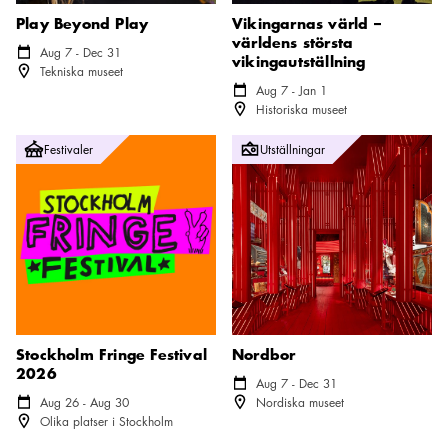
Play Beyond Play
Vikingarnas värld –
världens största
Kalender ikon
Aug 7 - Dec 31
vikingautställning
Plats ikon
Tekniska museet
Kalender ikon
Aug 7 - Jan 1
Plats ikon
Historiska museet
Stockholm Fringe Festival 2026
Nordbor
Festivaler
Utställningar
Stockholm Fringe Festival
Nordbor
2026
Kalender ikon
Aug 7 - Dec 31
Plats ikon
Kalender ikon
Aug 26 - Aug 30
Nordiska museet
Plats ikon
Olika platser i Stockholm