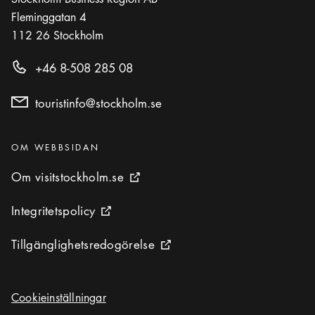
Fleminggatan 4
112 26
Stockholm
+46 8-508 285 08
touristinfo@stockholm.se
Kategorier
:
OM WEBBSIDAN
Om visitstockholm.se
Om visitstockholm.se
Extern ikon
Integritetspolicy
Integritetspolicy
Extern ikon
Tillgänglighetsredogörelse
Tillgänglighetsredogörelse
Extern ikon
Cookieinställningar
Cookieinställningar