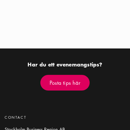
Kalender ikon
Aug 12 - Aug 16
Kalender ikon
Aug 12 - Aug 16
Plats ikon
Plats ikon
Riddarfjärden
Olika platser i Stockholm
Har du ett evenemangstips?
Posta tips här
Posta tips här
CONTACT
Stockholm Business Region AB