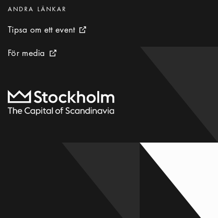
Kategorier
:
ANDRA LÄNKAR
Tipsa om ett event
Tipsa om ett event
Extern ikon
För media
För media
Extern ikon
Till startsidan