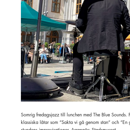
Somrig fredagsjazz till lunchen med The Blue Sounds. 
klassiska låtar som ”Sakta vi gå genom stan” och ”En g
stundens improvisationer. Arrangör: Stadsmuseet