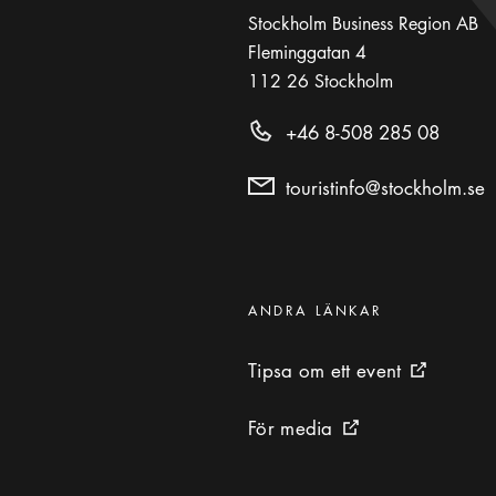
Stockholm Business Region AB
Fleminggatan 4
112 26
Stockholm
+46 8-508 285 08
touristinfo@stockholm.se
Kategorier
:
ANDRA LÄNKAR
Tipsa om ett event
Tipsa om ett event
Extern ikon
För media
För media
Extern ikon