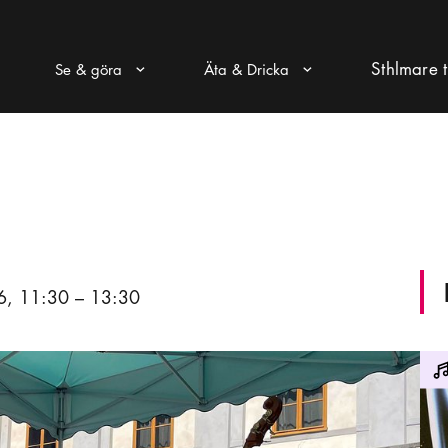
Sthlmare t
Se & göra
Äta & Dricka
Pul ikon
Pul ikon
6, 11:30 – 13:30
The