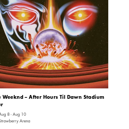
e Weeknd – After Hours Til Dawn Stadium
ur
Aug 8 - Aug 10
nder ikon
Strawberry Arena
 ikon