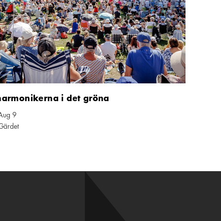
harmonikerna i det gröna
Aug 9
nder ikon
Gärdet
 ikon