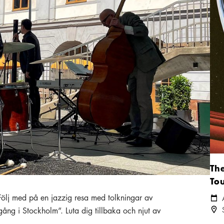
Th
To
Följ med på en jazzig resa med tolkningar av
Kale
Plats
ång i Stockholm”. Luta dig tillbaka och njut av