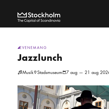
Sök
Hem
EVENEMANG
generic.category
:
Jazzlunch
Musik
Stadsmuseum
7 aug — 21 aug 202
Plats ikon
Kalender ikon