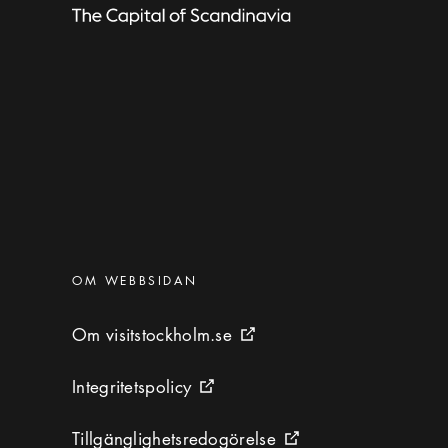
Kategorier
:
OM WEBBSIDAN
Om visitstockholm.se
Om visitstockholm.se
Extern ikon
Integritetspolicy
Integritetspolicy
Extern ikon
Tillgänglighetsredogörelse
Tillgänglighetsredogörelse
Extern ikon