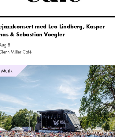
ejazzkonsert med Leo Lindberg, Kasper
nas & Sebastian Voegler
Aug 8
nder ikon
Glenn Miller Café
 ikon
armonikerna i det gröna
Musik