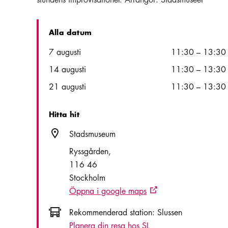
Alla datum
Date
Time
7 augusti
11:30
–
13:30
14 augusti
11:30
–
13:30
21 augusti
11:30
–
13:30
Hitta hit
Plats ikon
Stadsmuseum
Ryssgården
116 46
Stockholm
Öppna i google maps
Extern ikon
Icon.busAltText
Rekommenderad station:
Slussen
Planera din resa hos SL